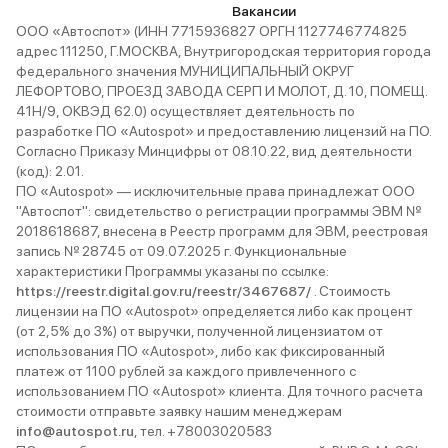
Вакансии
ООО «Автоспот» (ИНН 7715936827 ОРГН 1127746774825
адрес 111250, Г.МОСКВА, Внутригородская территория города
федерального значения МУНИЦИПАЛЬНЫЙ ОКРУГ
ЛЕФОРТОВО, ПРОЕЗД ЗАВОДА СЕРП И МОЛОТ, Д. 10, ПОМЕЩ.
41Н/9, ОКВЭД 62.0) осуществляет деятельность по
разработке ПО «Autospot» и предоставлению лицензий на ПО.
Согласно Приказу Минцифры от 08.10.22, вид деятельности
(код): 2.01.
ПО «Autospot» — исключительные права принадлежат ООО
"Автоспот": свидетельство о регистрации программы ЭВМ №
2018618687, внесена в Реестр программ для ЭВМ, реестровая
запись № 28745 от 09.07.2025 г. Функциональные
характеристики Программы указаны по ссылке:
https://reestr.digital.gov.ru/reestr/3467687/
. Стоимость
лицензии на ПО «Autospot» определяется либо как процент
(от 2,5% до 3%) от выручки, полученной лицензиатом от
использования ПО «Autospot», либо как фиксированный
платеж от 1100 рублей за каждого привлеченного с
использованием ПО «Autospot» клиента. Для точного расчета
стоимости отправьте заявку нашим менеджерам
info@autospot.ru
, тел. +78003020583