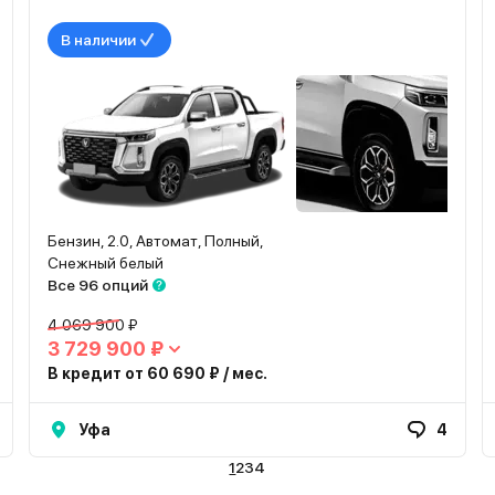
В наличии
Бензин, 2.0, Автомат, Полный,
Снежный белый
Все 96 опций
4 069 900 ₽
3 729 900 ₽
В кредит от 60 690 ₽ / мес.
Уфа
4
1
2
3
4