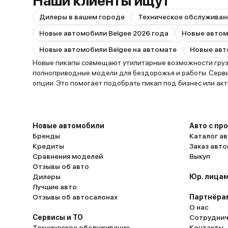
Наши клиенты ищут
Дилеры в вашем городе
Техническое обслуживан
Новые автомобили Belgee 2026 года
Новые автомобили Belgee на автомате
Новые пикапы совмещают утилитарные возможности грузо
полноприводные модели для бездорожья и работы. Серви
опции. Это помогает подобрать пикап под бизнес или ак
Новые автомобили
Авто с пр
Бренды
Каталог ав
Кредиты
Заказ авт
Сравнения моделей
Выкуп
Отзывы об авто
Дилеры
Юр. лицам
Лучшие авто
Отзывы об автосалонах
Партнёра
О нас
Сервисы и ТО
Сотруднич
Техническое обслуживание
Контакты