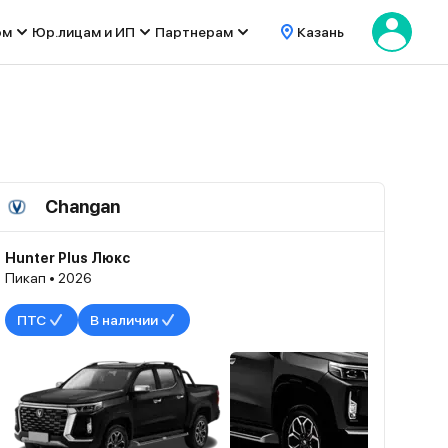
ом
Юр.лицам и ИП
Партнерам
Казань
Changan
Hunter Plus Люкс
Пикап • 2026
ПТС
В наличии