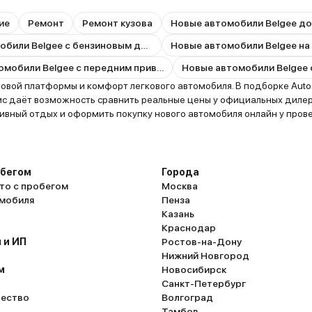
ие
Ремонт
Ремонт кузова
Новые автомобили Belgee до
Новые автомобили Belgee с бензиновым двигателем
Новые автомобили Belgee на
Новые автомобили Belgee с передним приводом
вой платформы и комфорт легкового автомобиля. В подборке Autos
с даёт возможность сравнить реальные цены у официальных дилер
тивный отдых и оформить покупку нового автомобиля онлайн у пров
обегом
Города
то с пробегом
Москва
омобиля
Пенза
Казань
Краснодар
 и ИП
Ростов-на-Дону
Нижний Новгород
м
Новосибирск
Санкт-Петербург
ество
Волгоград
Тамбов