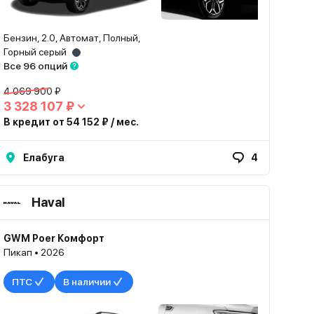
Бензин, 2.0, Автомат, Полный,
Горный серый
Все 96 опций
4 069 900 ₽
3 328 107 ₽
В кредит от 54 152 ₽ / мес.
Елабуга
4
Haval
GWM Poer Комфорт
Пикап • 2026
ПТС
В наличии