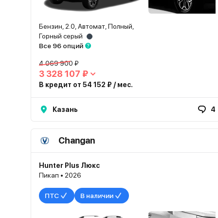
Бензин, 2.0, Автомат, Полный,
Горный серый
Все 96 опций
4 069 900 ₽
3 328 107 ₽
В кредит от 54 152 ₽ / мес.
Казань
4
Changan
Hunter Plus Люкс
Пикап • 2026
ПТС
В наличии