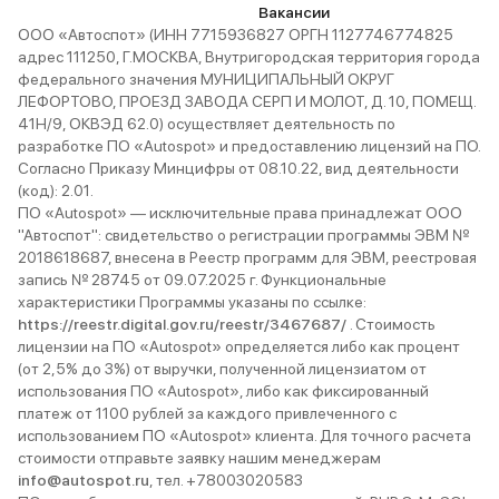
Вакансии
ООО «Автоспот» (ИНН 7715936827 ОРГН 1127746774825
адрес 111250, Г.МОСКВА, Внутригородская территория города
федерального значения МУНИЦИПАЛЬНЫЙ ОКРУГ
ЛЕФОРТОВО, ПРОЕЗД ЗАВОДА СЕРП И МОЛОТ, Д. 10, ПОМЕЩ.
41Н/9, ОКВЭД 62.0) осуществляет деятельность по
разработке ПО «Autospot» и предоставлению лицензий на ПО.
Согласно Приказу Минцифры от 08.10.22, вид деятельности
(код): 2.01.
ПО «Autospot» — исключительные права принадлежат ООО
"Автоспот": свидетельство о регистрации программы ЭВМ №
2018618687, внесена в Реестр программ для ЭВМ, реестровая
запись № 28745 от 09.07.2025 г. Функциональные
характеристики Программы указаны по ссылке:
https://reestr.digital.gov.ru/reestr/3467687/
. Стоимость
лицензии на ПО «Autospot» определяется либо как процент
(от 2,5% до 3%) от выручки, полученной лицензиатом от
использования ПО «Autospot», либо как фиксированный
платеж от 1100 рублей за каждого привлеченного с
использованием ПО «Autospot» клиента. Для точного расчета
стоимости отправьте заявку нашим менеджерам
info@autospot.ru
, тел. +78003020583