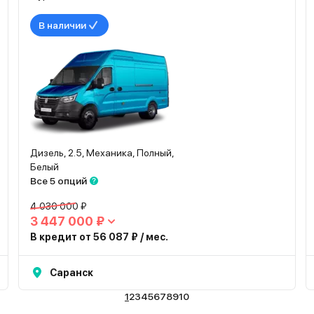
В наличии
Дизель, 2.5, Механика, Полный,
Белый
Все 5 опций
4 030 000 ₽
3 447 000 ₽
В кредит от 56 087 ₽ / мес.
Саранск
1
2
3
4
5
6
7
8
9
10