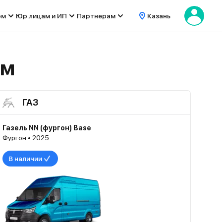
ом
Юр.лицам и ИП
Партнерам
Казань
ем
ГАЗ
Газель NN (фургон) Base
Фургон • 2025
В наличии