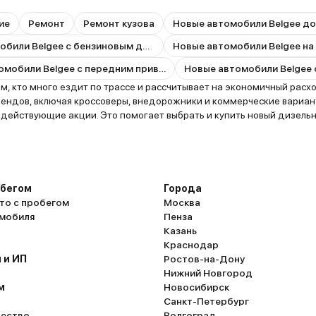
ие
Ремонт
Ремонт кузова
Новые автомобили Belgee до
Новые автомобили Belgee с бензиновым двигателем
Новые автомобили Belgee на
Новые автомобили Belgee с передним приводом
 кто много ездит по трассе и рассчитывает на экономичный расход
ендов, включая кроссоверы, внедорожники и коммерческие вариант
действующие акции. Это помогает выбрать и купить новый дизель
обегом
Города
то с пробегом
Москва
омобиля
Пенза
Казань
Краснодар
 и ИП
Ростов-на-Дону
Нижний Новгород
м
Новосибирск
Санкт-Петербург
ество
Волгоград