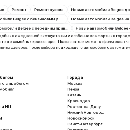
ие
Ремонт
Ремонт кузова
Новые автомобили Belgee до
Новые автомобили Belgee с бензиновым двигателем
Новые автомобили Belgee на
Новые автомобили Belgee с передним приводом
обны в ежедневной эксплуатации и особенно комфортны в городски
авто до семейных кроссоверов. Пользователь может отфильтровать 
льных дилеров. После выбора подходящего автомобиля с автоматич
обегом
Города
то с пробегом
Москва
омобиля
Пенза
Казань
Краснодар
 и ИП
Ростов-на-Дону
Нижний Новгород
м
Новосибирск
Санкт-Петербург
ество
Волгоград