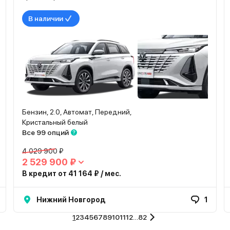
В наличии
Бензин, 2.0, Автомат, Передний,
Кристальный белый
Все 99 опций
4 029 900 ₽
2 529 900 ₽
В кредит от 41 164 ₽ / мес.
Нижний Новгород
1
1
2
3
4
5
6
7
8
9
10
11
12
…
82