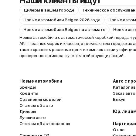
Наши клиенты ищут
Дилеры в вашем городе
Техническое обслуживан
Новые автомобили Belgee 2026 года
Новые автомобили Belgee на автомате
Новые автомобили с автоматической коробкой передач уд
АКПП разных марок и классов, от компактных городских 
также сравнить реальные цены и комплектации у официа
проверенного дилера с учётом действующих акций.
Новые автомобили
Авто с пр
Бренды
Каталог ав
Кредиты
Заказ авт
Сравнения моделей
Выкуп
Отзывы об авто
Дилеры
Юр. лицам
Лучшие авто
Отзывы об автосалонах
Партнёра
О нас
Сервисы и ТО
Сотруднич