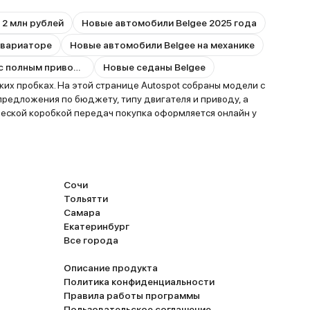
 2 млн рублей
Новые автомобили Belgee 2025 года
 вариаторе
Новые автомобили Belgee на механике
Новые автомобили Belgee с полным приводом
Новые седаны Belgee
х пробках. На этой странице Autospot собраны модели с
предложения по бюджету, типу двигателя и приводу, а
еской коробкой передач покупка оформляется онлайн у
Сочи
Тольятти
Самара
Екатеринбург
Все города
Описание продукта
Политика конфиденциальности
Правила работы программы
Пользовательское соглашение