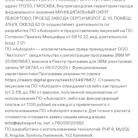
адрес 111250, Г.МОСКВА, Внутригородская территория города
федерального значения МУНИЦИПАЛЬНЫЙ ОКРУГ
ЛЕФОРТОВО, ПРОЕЗД ЗАВОДА СЕРП И МОЛОТ, Д. 10, ПОМЕЩ.
41Н/9, ОКВЭД 62.0) осуществляет деятельность по
разработке ПО «Autospot» и предоставлению лицензий на ПО.
Согласно Приказу Минцифры от 08.10.22, вид деятельности
(код): 2.01.
ПО «Autospot» — исключительные права принадлежат ООО
"Автоспот": свидетельство о регистрации программы ЭВМ №
2018618687, внесена в Реестр программ для ЭВМ, реестровая
запись № 28745 от 09.07.2025 г. Функциональные
характеристики Программы указаны по ссылке:
https://reestr.digital.gov.ru/reestr/3467687/
. Стоимость
лицензии на ПО «Autospot» определяется либо как процент
(от 2,5% до 3%) от выручки, полученной лицензиатом от
использования ПО «Autospot», либо как фиксированный
платеж от 1100 рублей за каждого привлеченного с
использованием ПО «Autospot» клиента. Для точного расчета
стоимости отправьте заявку нашим менеджерам
info@autospot.ru
, тел. +78003020583
ПО разработано с использованием технологий: PHP 8, MySQL
8, Angular, Symfony framework, Yii2 framework.