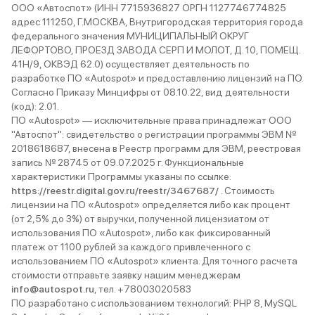
ООО «Автоспот» (ИНН 7715936827 ОРГН 1127746774825
адрес 111250, Г.МОСКВА, Внутригородская территория города
федерального значения МУНИЦИПАЛЬНЫЙ ОКРУГ
ЛЕФОРТОВО, ПРОЕЗД ЗАВОДА СЕРП И МОЛОТ, Д. 10, ПОМЕЩ.
41Н/9, ОКВЭД 62.0) осуществляет деятельность по
разработке ПО «Autospot» и предоставлению лицензий на ПО.
Согласно Приказу Минцифры от 08.10.22, вид деятельности
(код): 2.01.
ПО «Autospot» — исключительные права принадлежат ООО
"Автоспот": свидетельство о регистрации программы ЭВМ №
2018618687, внесена в Реестр программ для ЭВМ, реестровая
запись № 28745 от 09.07.2025 г. Функциональные
характеристики Программы указаны по ссылке:
https://reestr.digital.gov.ru/reestr/3467687/
. Стоимость
лицензии на ПО «Autospot» определяется либо как процент
(от 2,5% до 3%) от выручки, полученной лицензиатом от
использования ПО «Autospot», либо как фиксированный
платеж от 1100 рублей за каждого привлеченного с
использованием ПО «Autospot» клиента. Для точного расчета
стоимости отправьте заявку нашим менеджерам
info@autospot.ru
, тел. +78003020583
ПО разработано с использованием технологий: PHP 8, MySQL