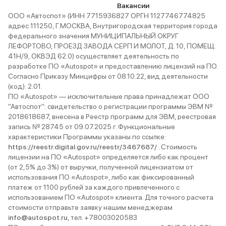
Вакансии
ООО «Автоспот» (ИНН 7715936827 ОРГН 1127746774825
адрес 111250, Г.МОСКВА, Внутригородская территория города
федерального значения МУНИЦИПАЛЬНЫЙ ОКРУГ
ЛЕФОРТОВО, ПРОЕЗД ЗАВОДА СЕРП И МОЛОТ, Д. 10, ПОМЕЩ.
41Н/9, ОКВЭД 62.0) осуществляет деятельность по
разработке ПО «Autospot» и предоставлению лицензий на ПО.
Согласно Приказу Минцифры от 08.10.22, вид деятельности
(код): 2.01.
ПО «Autospot» — исключительные права принадлежат ООО
"Автоспот": свидетельство о регистрации программы ЭВМ №
2018618687, внесена в Реестр программ для ЭВМ, реестровая
запись № 28745 от 09.07.2025 г. Функциональные
характеристики Программы указаны по ссылке:
https://reestr.digital.gov.ru/reestr/3467687/
. Стоимость
лицензии на ПО «Autospot» определяется либо как процент
(от 2,5% до 3%) от выручки, полученной лицензиатом от
использования ПО «Autospot», либо как фиксированный
платеж от 1100 рублей за каждого привлеченного с
использованием ПО «Autospot» клиента. Для точного расчета
стоимости отправьте заявку нашим менеджерам
info@autospot.ru
, тел. +78003020583