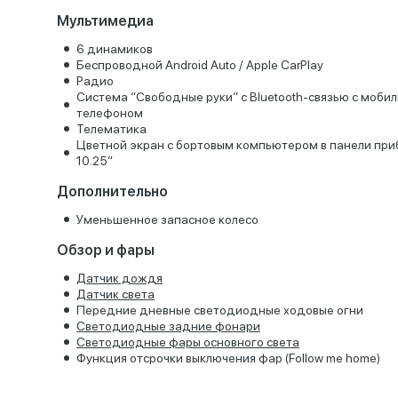
Мультимедиа
6 динамиков
Беспроводной Android Auto / Apple CarPlay
Радио
Система “Свободные руки” с Bluetooth-связью с моби
телефоном
Телематика
Цветной экран с бортовым компьютером в панели при
10.25”
Дополнительно
Уменьшенное запасное колесо
Обзор и фары
Датчик дождя
Датчик света
Передние дневные светодиодные ходовые огни
Светодиодные задние фонари
Светодиодные фары основного света
Функция отсрочки выключения фар (Follow me home)