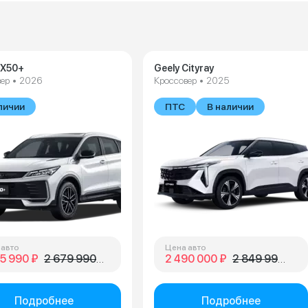
 X50+
Geely Cityray
ер • 2026
Кроссовер • 2025
личии
ПТС
В наличии
 авто
Цена авто
5 990 ₽
2 679 990 ₽
2 490 000 ₽
2 849 990 ₽
Подробнее
Подробнее