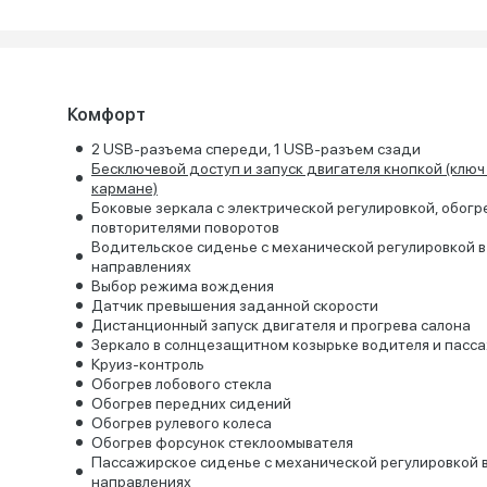
Комфорт
2 USB-разъема спереди, 1 USB-разъем сзади
Бесключевой доступ и запуск двигателя кнопкой (ключ
кармане)
Боковые зеркала с электрической регулировкой, обогр
повторителями поворотов
Водительское сиденье с механической регулировкой в
направлениях
Выбор режима вождения
Датчик превышения заданной скорости
Дистанционный запуск двигателя и прогрева салона
Зеркало в солнцезащитном козырьке водителя и пасс
Круиз-контроль
Обогрев лобового стекла
Обогрев передних сидений
Обогрев рулевого колеса
Обогрев форсунок стеклоомывателя
Пассажирское сиденье с механической регулировкой в
направлениях