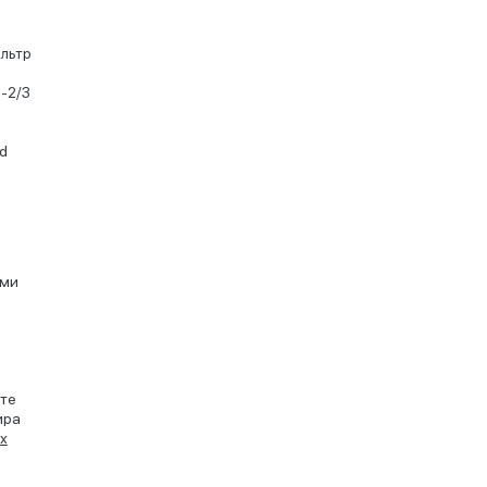
льтр
-2/3
d
ьми
оте
ира
х