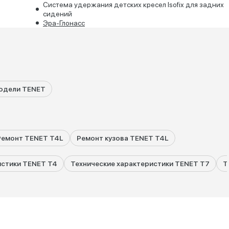
Система удержания детских кресел Isofix для задних
сидений
Эра-Глонасс
одели TENET
Ремонт TENET T4L
Ремонт кузова TENET T4L
истики TENET T4
Технические характеристики TENET T7
Т