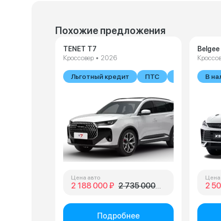
Похожие предложения
TENET T7
Belgee
Кроссовер • 2026
Кроссов
Льготный кредит
ПТС
В наличии
В на
Цена авто
Цена
2 188 000 ₽
2 735 000 ₽
2 50
Подробнее