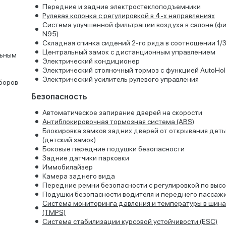
Передние и задние электростеклоподъемники
Рулевая колонка с регулировкой в 4-х направлениях
Система улучшенной фильтрации воздуха в салоне (фи
N95)
Складная спинка сидений 2-го ряда в соотношении 1/3
Центральный замок с дистанционным управлением
льным
Электрический кондиционер
Электрический стояночный тормоз с функцией AutoHol
Электрический усилитель рулевого управления
боров
Безопасность
Автоматическое запирание дверей на скорости
Антиблокировочная тормозная система (ABS)
Блокировка замков задних дверей от открывания дет
(детский замок)
Боковые передние подушки безопасности
Задние датчики парковки
Иммобилайзер
Камера заднего вида
Передние ремни безопасности с регулировкой по выс
Подушки безопасности водителя и переднего пассаж
Система мониторинга давления и температуры в шина
(TMPS)
Система стабилизации курсовой устойчивости (ESC)