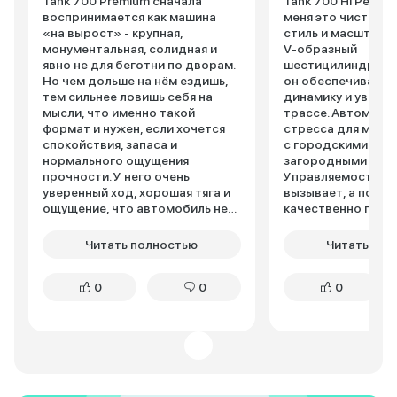
Tank 700 Premium сначала
Tank 700 Hi Perfor
воспринимается как машина
меня это чистый 
«на вырост» - крупная,
стиль и масштаб. Под капотом
монументальная, солидная и
V-образный
явно не для беготни по дворам.
шестицилиндровый
Но чем дольше на нём ездишь,
он обеспечивает 
тем сильнее ловишь себя на
динамику и уверен
мысли, что именно такой
трассе. Автомоби
формат и нужен, если хочется
стресса для меня 
спокойствия, запаса и
с городскими проб
нормального ощущения
загородными поез
прочности. У него очень
Управляемость на
уверенный ход, хорошая тяга и
вызывает, а подве
ощущение, что автомобиль не
качественно гаси
просто едет, а именно везёт. По
дороги – их в мое
технике 700-й тоже не
хватает. Разгоняет
Читать полностью
Читать пол
разочаровал. Бензиновый V6
секунд, обход фур
3.0T с 9-ступенчатым
спокойно. Внутри все
0
0
0
автоматом даёт тот самый
выполнено из кач
запас, который чувствуешь и в
материалов, про
городе, и на трассе. Машина не
дизайн, установле
суетится, не требует постоянно
современная муль
подстраиваться и умеет ехать
Салон просторны
дорого без лишней показухи.
водителю и пасса
Внутри тоже всё на уровне:
Системы безопас