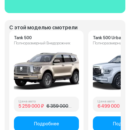
высокая цена
С этой моделью смотрели
Tank 500
Tank 500 Urban
Полноразмерный Внедорожник
Полноразмерный Вн
Цена авто
Цена авто
5 259 000 ₽
6 359 000 ₽
6 499 000 ₽
7 
Подробнее
Подроб