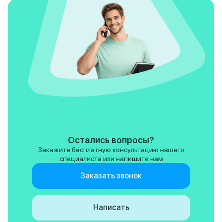
посадка удобная, материалы
продуманы до мел
приятные, а общий уровень
уверенность на до
комфорта позволяет спокойно
Уверенно скажу, T
использовать его каждый день,
Performance – от
а не только для редких выездов
для тех, кто ищет
«по настроению». Да, размер у
мощности, стиля 
него немаленький, и это надо
Рекомендую всем
принимать сразу. Но именно в
автомобилей с ха
этом и есть его суть: Tank 700
стилем.
не пытается казаться
компактным или удобным для
всех. Он честно играет в свой
класс — большой, сильный,
уверенный и очень цельный по
ощущениям. Если нужен
премиальный внедорожник с
Остались вопросы?
характером и без пустой
Закажите бесплатную консультацию нашего
мишуры, это очень удачный
специалиста или напишите нам
вариант. Плюсы: Мощный V6
3.0T, 9AT, уверенная тяга,
Заказать звонок
высокий уровень комфорта,
ощущение запаса и прочности
Минусы: Очень крупные
Написать
габариты, не самый удобный
формат для тесного города,