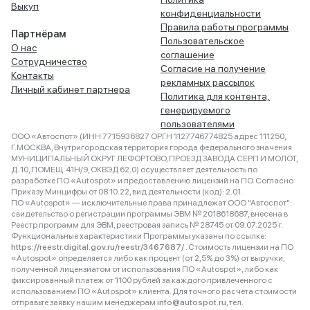
Выкуп
конфиденциальности
Правила работы программы
Партнёрам
Пользовательское
О нас
соглашение
Сотрудничество
Согласие на получение
Контакты
рекламных рассылок
Личный кабинет партнера
Политика для контента,
генерируемого
пользователями
ООО «Автоспот» (ИНН 7715936827 ОРГН 1127746774825 адрес 111250,
Г.МОСКВА, Внутригородская территория города федерального значения
МУНИЦИПАЛЬНЫЙ ОКРУГ ЛЕФОРТОВО, ПРОЕЗД ЗАВОДА СЕРП И МОЛОТ,
Д. 10, ПОМЕЩ. 41Н/9, ОКВЭД 62.0) осуществляет деятельность по
разработке ПО «Autospot» и предоставлению лицензий на ПО. Согласно
Приказу Минцифры от 08.10.22, вид деятельности (код): 2.01.
ПО «Autospot» — исключительные права принадлежат ООО "Автоспот":
свидетельство о регистрации программы ЭВМ № 2018618687, внесена в
Реестр программ для ЭВМ, реестровая запись № 28745 от 09.07.2025 г.
Функциональные характеристики Программы указаны по ссылке:
https://reestr.digital.gov.ru/reestr/3467687/
. Стоимость лицензии на ПО
«Autospot» определяется либо как процент (от 2,5% до 3%) от выручки,
полученной лицензиатом от использования ПО «Autospot», либо как
фиксированный платеж от 1100 рублей за каждого привлеченного с
использованием ПО «Autospot» клиента. Для точного расчета стоимости
отправьте заявку нашим менеджерам
info@autospot.ru
, тел.