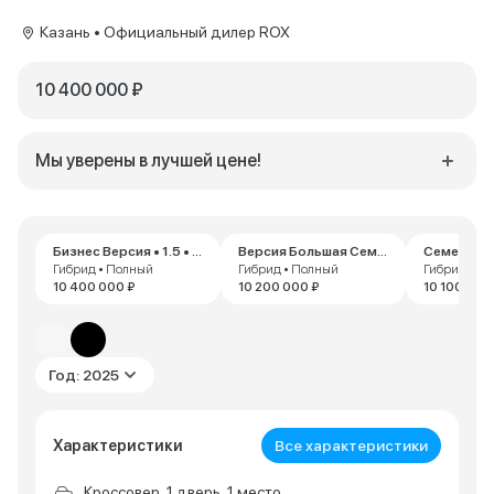
Казань • Официальный дилер ROX
10 400 000 ₽
Мы уверены в лучшей цене!
Бизнес Версия • 1.5 • AT
Версия Большая Семья • 1.5 • AT
Гибрид • Полный
Гибрид • Полный
Гибрид • П
10 400 000 ₽
10 200 000 ₽
10 100 000
Год: 2025
Характеристики
Все характеристики
Кроссовер, 1 дверь, 1 место