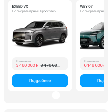
EXEED VX
WEY 07
Полноразмерный Кроссовер
Полноразмерный Кр
Цена авто
Цена авто
3 460 000 ₽
3 470 000 ₽
6 149 000 ₽
6 
Подробнее
Подроб