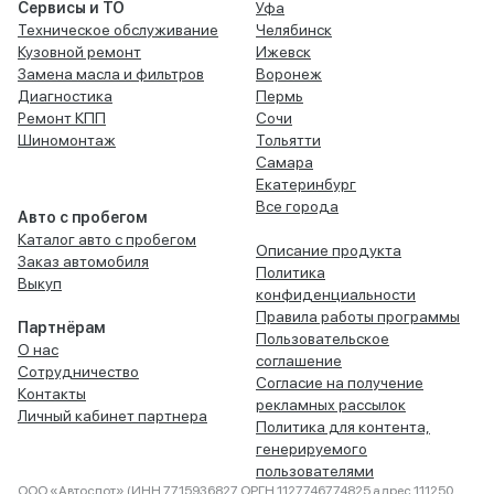
Сервисы и ТО
Уфа
Техническое обслуживание
Челябинск
Кузовной ремонт
Ижевск
Замена масла и фильтров
Воронеж
Диагностика
Пермь
Ремонт КПП
Сочи
Шиномонтаж
Тольятти
Самара
Екатеринбург
Все города
Авто с пробегом
Каталог авто с пробегом
Описание продукта
Заказ автомобиля
Политика
Выкуп
конфиденциальности
Правила работы программы
Партнёрам
Пользовательское
О нас
соглашение
Сотрудничество
Согласие на получение
Контакты
рекламных рассылок
Личный кабинет партнера
Политика для контента,
генерируемого
пользователями
ООО «Автоспот» (ИНН 7715936827 ОРГН 1127746774825 адрес 111250,