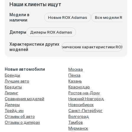
Наши клиенты ищут
Модели в
Новые ROX Adamas
Все модели ROX
наличии
Дилеры
Дилеры ROX Adamas
Характеристики других
Технические характеристики ROX 01
моделей
Новые автомобили
Москва
Бренды
Пенза
Лучшие авто
Казань
Кредиты
Краснодар
Лизинг
Ростов-на-Дону
Сравнения моделей
Нижний Новгород
Дилеры
Новосибирск
Трейд-ин
Санкт-Петербург
Отзывы об авто
Волгоград
Отзывы о дилерах
Тамбов
Мурманск