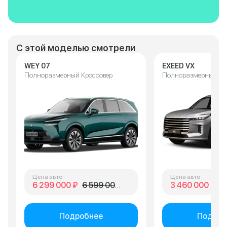
С этой моделью смотрели
WEY 07
EXEED VX
Полноразмерный Кроссовер
Полноразмерный Кр
Цена авто
Цена авто
6 299 000 ₽
6 599 000 ₽
3 460 000 ₽
3 
Подробнее
Подроб