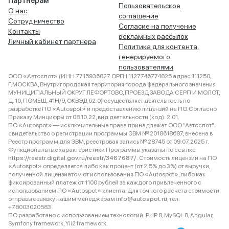
Партнёрам
Пользовательское
О нас
соглашение
Сотрудничество
Согласие на получение
Контакты
рекламных рассылок
Личный кабинет партнера
Политика для контента,
генерируемого
пользователями
ООО «Автоспот» (ИНН 7715936827 ОРГН 1127746774825 адрес 111250,
Г.МОСКВА, Внутригородская территория города федерального значения
МУНИЦИПАЛЬНЫЙ ОКРУГ ЛЕФОРТОВО, ПРОЕЗД ЗАВОДА СЕРП И МОЛОТ,
Д. 10, ПОМЕЩ. 41Н/9, ОКВЭД 62.0) осуществляет деятельность по
разработке ПО «Autospot» и предоставлению лицензий на ПО. Согласно
Приказу Минцифры от 08.10.22, вид деятельности (код): 2.01.
ПО «Autospot» — исключительные права принадлежат ООО "Автоспот":
свидетельство о регистрации программы ЭВМ № 2018618687, внесена в
Реестр программ для ЭВМ, реестровая запись № 28745 от 09.07.2025 г.
Функциональные характеристики Программы указаны по ссылке:
https://reestr.digital.gov.ru/reestr/3467687/
. Стоимость лицензии на ПО
«Autospot» определяется либо как процент (от 2,5% до 3%) от выручки,
полученной лицензиатом от использования ПО «Autospot», либо как
фиксированный платеж от 1100 рублей за каждого привлеченного с
использованием ПО «Autospot» клиента. Для точного расчета стоимости
отправьте заявку нашим менеджерам
info@autospot.ru
, тел.
+78003020583
ПО разработано с использованием технологий: PHP 8, MySQL 8, Angular,
Symfony framework, Yii2 framework.