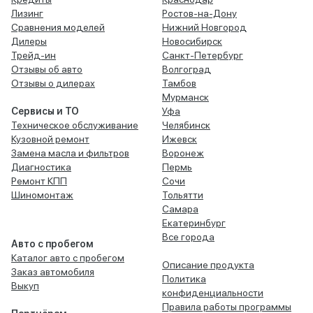
Лизинг
Ростов-на-Дону
Сравнения моделей
Нижний Новгород
Дилеры
Новосибирск
Трейд-ин
Санкт-Петербург
Отзывы об авто
Волгоград
Отзывы о дилерах
Тамбов
Мурманск
Сервисы и ТО
Уфа
Техническое обслуживание
Челябинск
Кузовной ремонт
Ижевск
Замена масла и фильтров
Воронеж
Диагностика
Пермь
Ремонт КПП
Сочи
Шиномонтаж
Тольятти
Самара
Екатеринбург
Все города
Авто с пробегом
Каталог авто с пробегом
Описание продукта
Заказ автомобиля
Политика
Выкуп
конфиденциальности
Правила работы программы