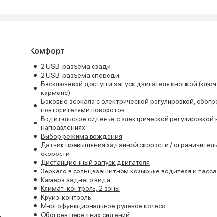
Комфорт
2 USB-разъема сзади
2 USB-разъема спереди
Бесключевой доступ и запуск двигателя кнопкой (ключ
кармане)
Боковые зеркала с электрической регулировкой, обогр
повторителями поворотов
Водительское сиденье с электрической регулировкой 
направлениях
Выбор режима вождения
Датчик превышения заданной скорости / ограничител
скорости
Дистанционный запуск двигателя
Зеркало в солнцезащитном козырьке водителя и пасс
Камера заднего вида
Климат-контроль, 2 зоны
Круиз-контроль
Многофункциональное рулевое колесо
Обогрев передних сидений