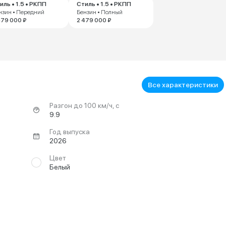
иль • 1.5 • РКПП
Стиль • 1.5 • РКПП
нзин • Передний
Бензин • Полный
479 000 ₽
2 479 000 ₽
Все характеристики
Разгон до 100 км/ч, с
9.9
Год выпуска
2026
Цвет
Белый