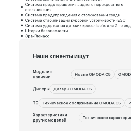
Система предотвращения заднего перекрестного
столкновения
Система предупреждения о столкновении сзади
Система стабилизации курсовой устойчивости (ESC)
Система удержания детских кресел Isofix для 2-го ря
Шторки безопасности
Эра-Глонасс
Наши клиенты ищут
Модели в
Новые OMODA C5
OMODA
наличии
Дилеры
Дилеры OMODA C5
ТО
Техническое обслуживание OMODA C5
Р
Характеристики
Технические характер
других моделей