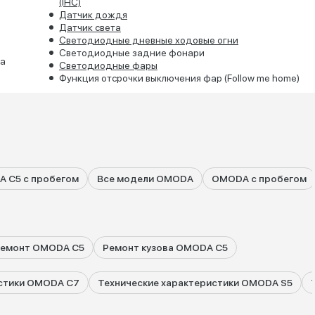
(IHC)
Датчик дождя
Датчик света
Светодиодные дневные ходовые огни
Светодиодные задние фонари
да
Светодиодные фары
Функция отсрочки выключения фар (Follow me home)
 C5 с пробегом
Все модели OMODA
OMODA с пробегом
емонт OMODA C5
Ремонт кузова OMODA C5
истики OMODA C7
Технические характеристики OMODA S5