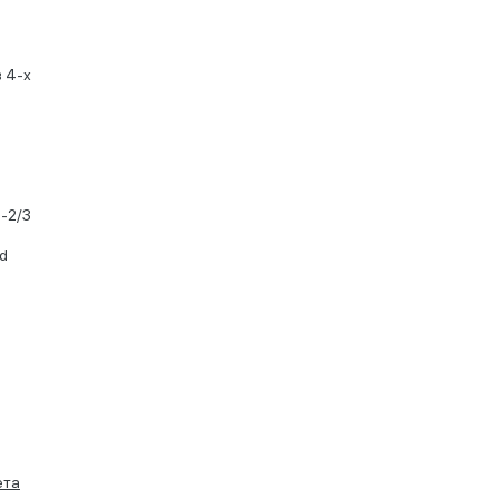
 4-х
-2/3
d
ета