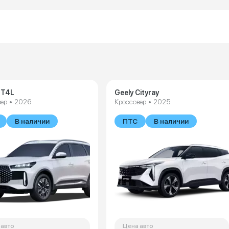
 T4L
Geely Cityray
ер • 2026
Кроссовер • 2025
В наличии
ПТС
В наличии
 авто
Цена авто