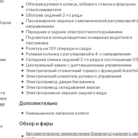
to
Обогрев рулевого колеса, лобового стекла и форсунок
стеклоомывателя
Обогрев сидений 2-го ряда
Пассажирское сиденье с механической регулировкой в
боров
направлениях
Передние и задние электростеклоподъемники
Подсветка в солнцезащитных козырьках водителя и
пассажира
Розетка на 12V спереди и сзади
Рулевая колонка с регулировкой в 4-х направлениях
ьми
Складная спинка сидений 2-го ряда в соотношении 1/3
Центральный замок с дистанционным управлением
Электрический стояночный тормоз с функцией AutoHol
Электрический усилитель рулевого управления
Электропривод двери багажника
Электропривод складывания зеркал
оте
Электрохромное зеркало заднего вида
ира
Дополнительно
ии
Уменьшенное запасное колесо
Обзор и фары
ах
Автоматическое переключение ближнего/дальнего св