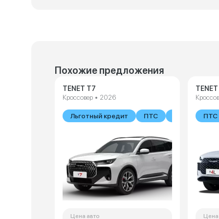
Похожие предложения
TENET T7
TENET
Кроссовер • 2026
Кроссов
Льготный кредит
ПТС
В наличии
ПТС
Цена авто
Цена