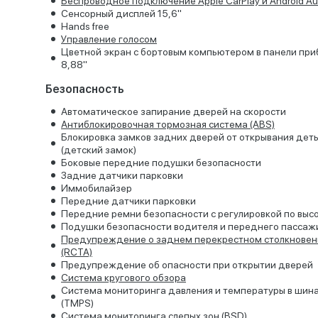
Беспроводное подключение Apple CarPlay и Android Au
Сенсорный дисплей 15,6"
Hands free
Управление голосом
Цветной экран с бортовым компьютером в панели при
8,88"
Безопасность
Автоматическое запирание дверей на скорости
Антиблокировочная тормозная система (ABS)
Блокировка замков задних дверей от открывания дет
(детский замок)
Боковые передние подушки безопасности
Задние датчики парковки
Иммобилайзер
Передние датчики парковки
Передние ремни безопасности с регулировкой по выс
Подушки безопасности водителя и переднего пассаж
Предупреждение о заднем перекрестном столкновен
(RCTA)
Предупреждение об опасности при открытии дверей
Система кругового обзора
Система мониторинга давления и температуры в шин
(TMPS)
Система мониторинга слепых зон (BSD)