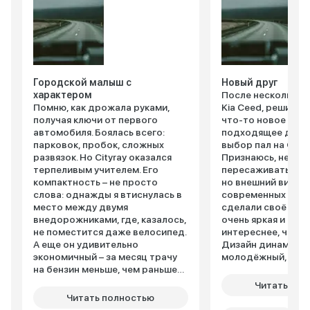
Городской малыш с
Новый друг
характером
После нескольких 
Помню, как дрожала руками,
Kia Ceed, решила
получая ключи от первого
что-то новое и бо
автомобиля. Боялась всего:
подходящее для г
парковок, пробок, сложных
выбор пал на Geely
развязок. Но Cityray оказался
Признаюсь, немно
терпеливым учителем. Его
пересаживаться на
компактность – не просто
но внешний вид и
слова: однажды я втиснулась в
современных техн
место между двумя
сделали своё дел
внедорожниками, где, казалось,
очень яркая и стил
не поместится даже велосипед.
интереснее, чем м
А еще он удивительно
Дизайн динамичны
экономичный – за месяц трачу
молодёжный, при
на бензин меньше, чем раньше
внимание. Внутри 
на такси. Внутри – неожиданно
современно: цифр
Читать пол
просторно: подруга, ростом
приборная панель
Читать полностью
под 180 см, ехала сзади и не
экран мультимедиа