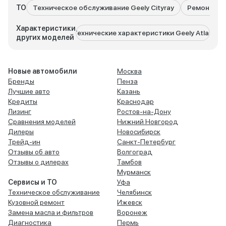
ТО
Техническое обслуживание Geely Cityray
Ремонт Gee
Характеристики
Технические характеристики Geely Atlas
Техниче
других моделей
Новые автомобили
Москва
Бренды
Пенза
Лучшие авто
Казань
Кредиты
Краснодар
Лизинг
Ростов-на-Дону
Сравнения моделей
Нижний Новгород
Дилеры
Новосибирск
Трейд-ин
Санкт-Петербург
Отзывы об авто
Волгоград
Отзывы о дилерах
Тамбов
Мурманск
Сервисы и ТО
Уфа
Техническое обслуживание
Челябинск
Кузовной ремонт
Ижевск
Замена масла и фильтров
Воронеж
Диагностика
Пермь