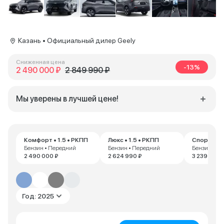
Казань • Официальный дилер Geely
Сниженная цена
-13%
2 490 000 ₽
2 849 990 ₽
Мы уверены в лучшей цене!
Комфорт • 1.5 • РКПП
Люкс • 1.5 • РКПП
Спорт • 1.
Бензин • Передний
Бензин • Передний
Бензин • П
2 490 000 ₽
2 624 990 ₽
3 239 190 ₽
Год: 2025