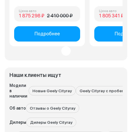
Цена авто
Цена авто
1 875 298 ₽
2 410 000 ₽
1 805 341 ₽
2 
Подробнее
Подроб
Наши клиенты ищут
Модели
в
Новые Geely Cityray
Geely Cityray с пробегом
наличии
Об авто
Отзывы о Geely Cityray
Дилеры
Дилеры Geely Cityray