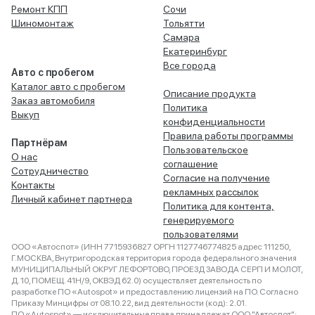
Ремонт КПП
Сочи
Шиномонтаж
Тольятти
Самара
Екатеринбург
Все города
Авто с пробегом
Каталог авто с пробегом
Описание продукта
Заказ автомобиля
Политика
Выкуп
конфиденциальности
Правила работы программы
Партнёрам
Пользовательское
О нас
соглашение
Сотрудничество
Согласие на получение
Контакты
рекламных рассылок
Личный кабинет партнера
Политика для контента,
генерируемого
пользователями
ООО «Автоспот» (ИНН 7715936827 ОРГН 1127746774825 адрес 111250,
Г.МОСКВА, Внутригородская территория города федерального значения
МУНИЦИПАЛЬНЫЙ ОКРУГ ЛЕФОРТОВО, ПРОЕЗД ЗАВОДА СЕРП И МОЛОТ,
Д. 10, ПОМЕЩ. 41Н/9, ОКВЭД 62.0) осуществляет деятельность по
разработке ПО «Autospot» и предоставлению лицензий на ПО. Согласно
Приказу Минцифры от 08.10.22, вид деятельности (код): 2.01.
ПО «Autospot» — исключительные права принадлежат ООО "Автоспот":