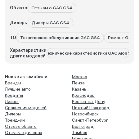
Об авто
Отзывы о GAC GS4
Дилеры
Дилеры GAC GS4
ТО
Техническое обслуживание GAC GS4
Ремонт GAC 
Характеристики
Технические характеристики GAC Aion V
Техни
других моделей
Новые автомобили
Москва
Бренды
Пенза
Лучшие авто
Казань
Кредиты
Краснодар
Лизинг
Ростов-на-Дону
Сравнения моделей
Нижний Новгород
Дилеры
Новосибирск
Трейд-ин
Санкт-Петербург
Отзывы об авто
Волгоград
Отзывы о дилерах
Тамбов
Мурманск