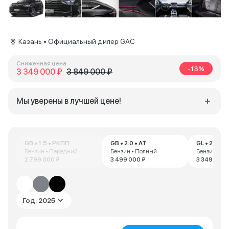
Казань • Официальный дилер GAC
Сниженная цена
-13%
3 349 000 ₽
3 849 000 ₽
Мы уверены в лучшей цене!
GB • 1.5 • РКПП
GB • 2.0 • AT
GL • 2.0 • A
Бензин • Передний
Бензин • Полный
Бензин • П
2 799 000 ₽
3 499 000 ₽
3 349 000 
Год: 2025