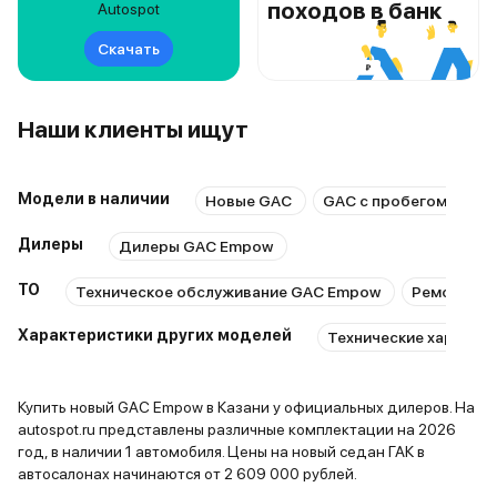
походов в банк
Autospot
Скачать
Наши клиенты ищут
Модели в наличии
Новые GAC
GAC с пробегом
Дилеры
Дилеры GAC Empow
ТО
Техническое обслуживание GAC Empow
Ремонт GA
Характеристики других моделей
Технические характер
Купить новый GAC Empow в Казани у официальных дилеров. На
autospot.ru представлены различные комплектации на 2026
год, в наличии 1 автомобиля. Цены на новый седан ГАК в
автосалонах начинаются от 2 609 000 рублей.