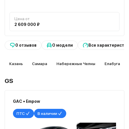
Цена от
2 609 000 ₽
0 отзывов
О модели
Все характеристи
Казань
Самара
Набережные Челны
Елабуга
GS
GAC • Empow
ПТС
В наличии