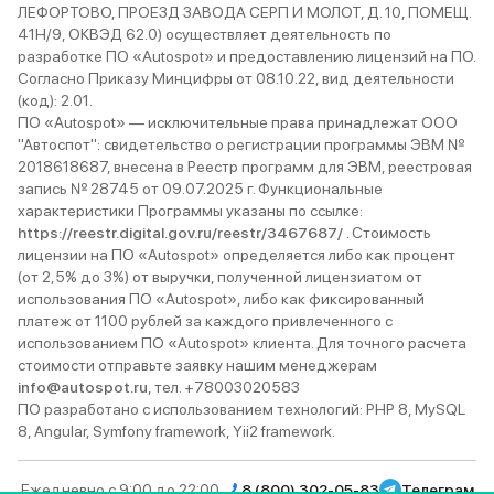
ЛЕФОРТОВО, ПРОЕЗД ЗАВОДА СЕРП И МОЛОТ, Д. 10, ПОМЕЩ.
41Н/9, ОКВЭД 62.0) осуществляет деятельность по
разработке ПО «Autospot» и предоставлению лицензий на ПО.
Согласно Приказу Минцифры от 08.10.22, вид деятельности
(код): 2.01.
ПО «Autospot» — исключительные права принадлежат ООО
"Автоспот": свидетельство о регистрации программы ЭВМ №
2018618687, внесена в Реестр программ для ЭВМ, реестровая
запись № 28745 от 09.07.2025 г. Функциональные
характеристики Программы указаны по ссылке:
https://reestr.digital.gov.ru/reestr/3467687/
. Стоимость
лицензии на ПО «Autospot» определяется либо как процент
(от 2,5% до 3%) от выручки, полученной лицензиатом от
использования ПО «Autospot», либо как фиксированный
платеж от 1100 рублей за каждого привлеченного с
использованием ПО «Autospot» клиента. Для точного расчета
стоимости отправьте заявку нашим менеджерам
info@autospot.ru
, тел. +78003020583
ПО разработано с использованием технологий: PHP 8, MySQL
8, Angular, Symfony framework, Yii2 framework.
Ежедневно с 9:00 до 22:00
8 (800) 302-05-83
Телеграм