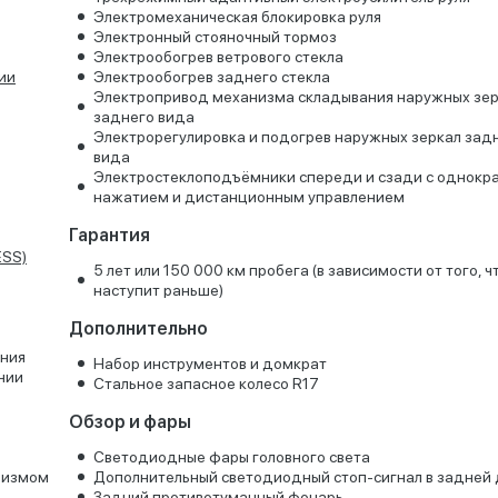
Электромеханическая блокировка руля
Электронный стояночный тормоз
Электрообогрев ветрового стекла
ии
Электрообогрев заднего стекла
Электропривод механизма складывания наружных зе
заднего вида
Электрорегулировка и подогрев наружных зеркал зад
вида
Электростеклоподъёмники спереди и сзади с однокр
нажатием и дистанционным управлением
Гарантия
ESS)
5 лет или 150 000 км пробега (в зависимости от того, ч
наступит раньше)
Дополнительно
ения
Набор инструментов и домкрат
нии
Стальное запасное колесо R17
Обзор и фары
Светодиодные фары головного света
низмом
Дополнительный светодиодный стоп-сигнал в задней
Задний противотуманный фонарь