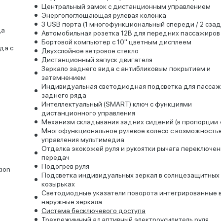
Центральный замок с дистанционным управлением
Энергопоглощающая рулевая колонка
3 USB порта (1 многофункциональный спереди / 2 сзад
да
Автомобильная розетка 12В для передних пассажиров
Бортовой компьютер с 10" цветным дисплеем
да с
Двухслойное ветровое стекло
Дистанционный запуск двигателя
Зеркало заднего вида с антибликовым покрытием и
затемнением
Индивидуальная светодиодная подсветка для пасса
заднего ряда
Интеллектуальный (SMART) ключ с функциями
дистанционного управления
Механизм складывания задних сидений (в пропорции 
м
Многофункциональное рулевое колесо с возможность
управления мультимедиа
Отделка экокожей руля и рукоятки рычага переключен
передач
Подогрев руля
ion
Подсветка индивидуальных зеркал в солнцезащитных
козырьках
Светодиодные указатели поворота интегрированные 
наружные зеркала
Система бесключевого доступа
Трехрежимный адаптивный электроусилитель руля