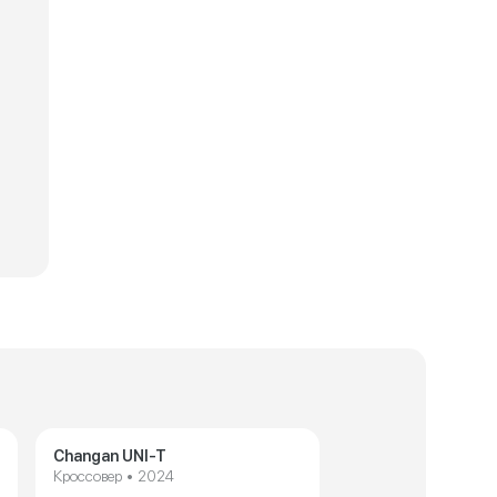
Технические характеристики Changan CS35 Max
Технические
Changan UNI-T
Кроссовер • 2024