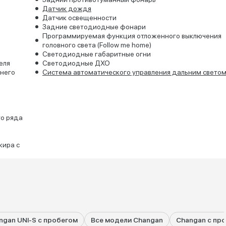
Датчик дождя
Датчик освещенности
Задние светодиодные фонари
Программируемая функция отложенного выключения
головного света (Follow me home)
Светодиодные габаритные огни
еля
Светодиодные ДХО
него
Система автоматического управления дальним светом
го ряда
жира с
ngan UNI-S с пробегом
Все модели Changan
Changan с пр