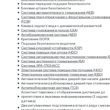
Боковые передние подушки безопасности
Боковые шторки безопасности
Система автоматического торможения (AEB)
Система предупреждения о фронтальном столкновен
(FCW)
Камера заднего вида с динамической разметкой
Система удержания в полосе (LKA)
Антиблокировочная система (ABS)
Крепление ISOFIX
Подушка безопасности водителя
Система курсовой устойчивости (ESP)
Система помощи при спуске (HDC)
Система сигнализации при экстренном торможении (
Система экстренного торможения (BA)
Система ЭРА-ГЛОНАСС
Электронная система помощи при подъеме (HHC)
Электронное распределение тормозных сил (EBD)
Автоматическая блокировка дверей при начале движ
Автоматическая разблокировка дверей при столкнове
Антипробуксовочная система (TCS)
Ассистент парковки c отображением дистанции до
препятствия и звуковым информированием (3 задних
датчика)
Два регулируемых подголовника второго ряда с меха
травмобезопасного демпфирования