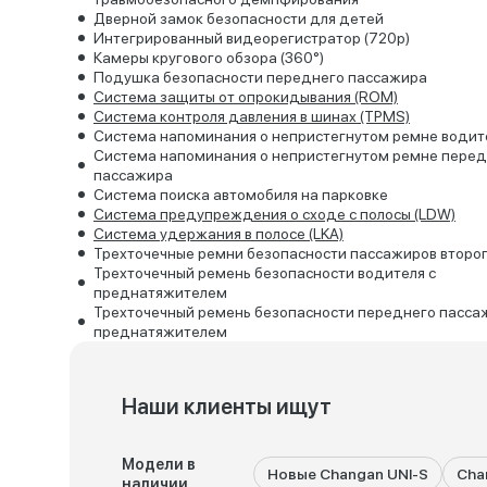
Дверной замок безопасности для детей
Интегрированный видеорегистратор (720p)
Камеры кругового обзора (360°)
Подушка безопасности переднего пассажира
Система защиты от опрокидывания (ROM)
Система контроля давления в шинах (TPMS)
Система напоминания о непристегнутом ремне водит
Система напоминания о непристегнутом ремне перед
пассажира
Система поиска автомобиля на парковке
Система предупреждения о сходе с полосы (LDW)
Система удержания в полосе (LKA)
Трехточечные ремни безопасности пассажиров второ
Трехточечный ремень безопасности водителя с
преднатяжителем
Трехточечный ремень безопасности переднего пасса
преднатяжителем
Наши клиенты ищут
Модели в
Новые Changan UNI-S
Cha
наличии