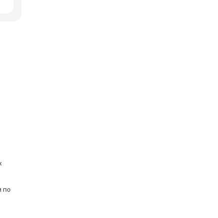
х
и по