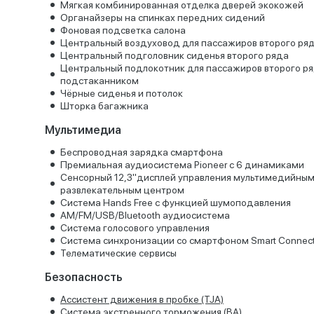
Мягкая комбинированная отделка дверей экокожей
Органайзеры на спинках передних сидений
Фоновая подсветка салона
Центральный воздуховод для пассажиров второго ря
Центральный подголовник сиденья второго ряда
Центральный подлокотник для пассажиров второго ря
подстаканником
Чёрные сиденья и потолок
Шторка багажника
Мультимедиа
Беспроводная зарядка смартфона
Премиальная аудиосистема Pioneer с 6 динамиками
Сенсорный 12,3"дисплей управления мультимедийны
развлекательным центром
Система Hands Free с функцией шумоподавления
AM/FM/USB/Bluetooth аудиосистема
Система голосового управления
Система синхронизации со смартфоном Smart Connect
Телематические сервисы
Безопасность
Ассистент движения в пробке (TJA)
Система экстренного торможения (BA)