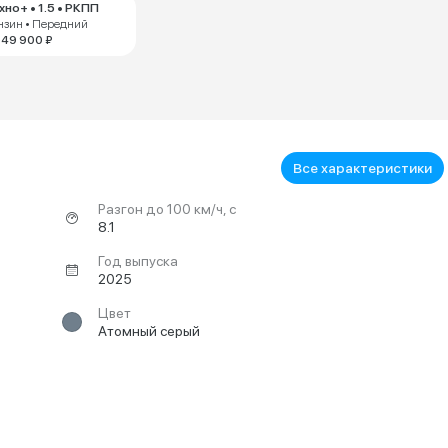
хно+ • 1.5 • РКПП
нзин • Передний
549 900 ₽
Все характеристики
Разгон до 100 км/ч, с
8.1
Год выпуска
2025
Цвет
Атомный серый