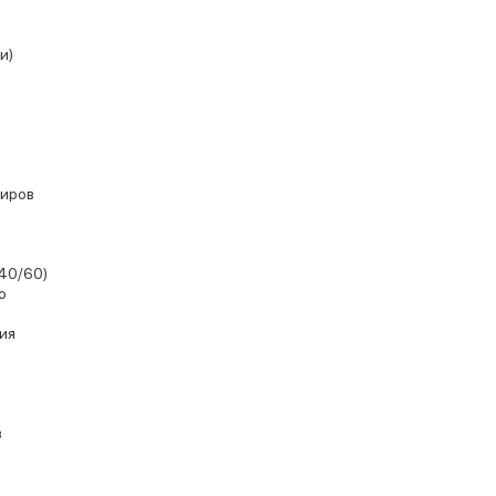
и)
жиров
40/60)
ю
ия
в