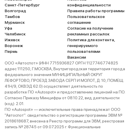
Санкт-Петербург
конфиденциальности
Волгоград
Правила работы программы
Тамбов
Пользовательское
Мурманск
соглашение
Уфа
Согласие на получение
Челябинск
рекламных рассылок
Ижевск
Политика для контента,
Воронеж
генерируемого
Пермь
пользователями
Вакансии
ООО «Автоспот» (ИНН 7715936827 ОРГН 1127746774825
адрес 111250, Г.МОСКВА, Внутригородская территория города
федерального значения МУНИЦИПАЛЬНЫЙ ОКРУГ
ЛЕФОРТОВО, ПРОЕЗД ЗАВОДА СЕРП И МОЛОТ, Д. 10, ПОМЕЩ.
41Н/9, ОКВЭД 62.0) осуществляет деятельность по
разработке ПО «Autospot» и предоставлению лицензий на ПО.
Согласно Приказу Минцифры от 08.10.22, вид деятельности
(код): 2.01.
ПО «Autospot» — исключительные права принадлежат ООО
"Автоспот": свидетельство о регистрации программы ЭВМ №
2018618687, внесена в Реестр программ для ЭВМ, реестровая
запись № 28745 от 09.07.2025 г. Функциональные