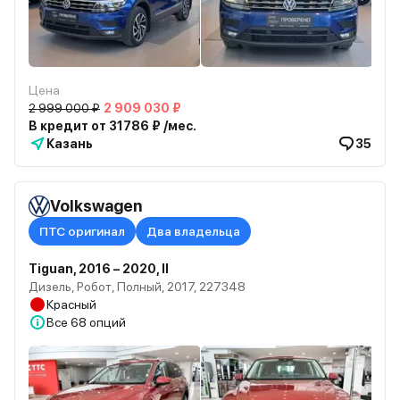
Цена
2 999 000 ₽
2 909 030 ₽
В кредит от 31786 ₽ /мес.
Казань
35
Volkswagen
ПТС оригинал
Два владельца
Tiguan, 2016 – 2020, II
Дизель, Робот, Полный, 2017, 227348
Красный
Все
68 опций