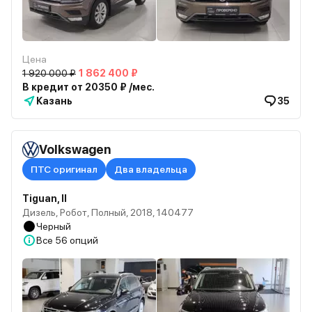
Цена
1 920 000 ₽
1 862 400 ₽
В кредит от 20350 ₽ /мес.
Казань
35
Volkswagen
ПТС оригинал
Два владельца
Tiguan, II
Дизель, Робот, Полный, 2018, 140477
Черный
Все
56 опций