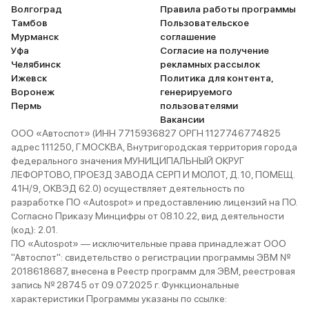
Волгоград
Правила работы программы
Тамбов
Пользовательское
Мурманск
соглашение
Уфа
Согласие на получение
Челябинск
рекламных рассылок
Ижевск
Политика для контента,
Воронеж
генерируемого
Пермь
пользователями
Вакансии
ООО «Автоспот» (ИНН 7715936827 ОРГН 1127746774825
адрес 111250, Г.МОСКВА, Внутригородская территория города
федерального значения МУНИЦИПАЛЬНЫЙ ОКРУГ
ЛЕФОРТОВО, ПРОЕЗД ЗАВОДА СЕРП И МОЛОТ, Д. 10, ПОМЕЩ.
41Н/9, ОКВЭД 62.0) осуществляет деятельность по
разработке ПО «Autospot» и предоставлению лицензий на ПО.
Согласно Приказу Минцифры от 08.10.22, вид деятельности
(код): 2.01.
ПО «Autospot» — исключительные права принадлежат ООО
"Автоспот": свидетельство о регистрации программы ЭВМ №
2018618687, внесена в Реестр программ для ЭВМ, реестровая
запись № 28745 от 09.07.2025 г. Функциональные
характеристики Программы указаны по ссылке: