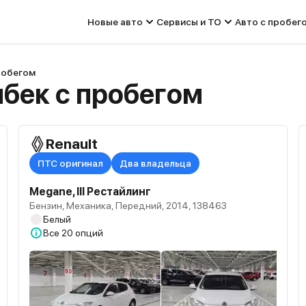
Новые авто
Сервисы и ТО
Авто с пробег
пробегом
чбек с пробегом
Renault
ПТС оригинал
Два владельца
Megane, III Рестайлинг
Бензин, Механика, Передний, 2014, 138463
Белый
Все
20 опций