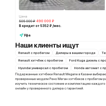
Цена
505 000 ₽
490 000 ₽
В кредит от 5352 ₽ /мес.
Уфа
Наши клиенты ищут
Renault с пробегом
Дилеры в вашем городе
Те
Renault хэтчбек с пробегом
Ford Kuga дизель с п
Hyundai универсал с пробегом
Honda автомат с п
Подержанные хэтчбеки Renault Megane в Казани выбирают
проверенные модели Рено Меган хэтчбеков с пробегом ра
изучить техническое состояние и комплектацию каждого
онлайн у проверенного дилера с гарантией.