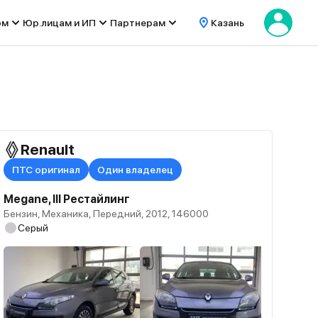
ом
Юр.лицам и ИП
Партнерам
Казань
Renault
ПТС оригинал
Один владелец
Megane, III Рестайлинг
Бензин, Механика, Передний, 2012, 146000
Серый