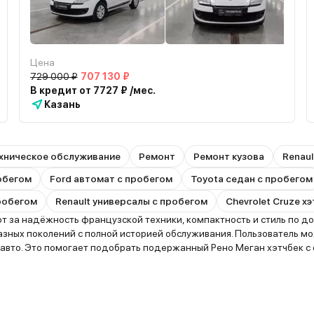
Цена
729 000 ₽
707 130 ₽
В кредит от 7727 ₽ /мес.
Казань
хническое обслуживание
Ремонт
Ремонт кузова
Renaul
робегом
Ford автомат с пробегом
Toyota седан с пробегом
робегом
Renault универсалы с пробегом
Chevrolet Cruze х
 за надёжность французской техники, компактность и стиль по дос
зных поколений с полной историей обслуживания. Пользователь м
 авто. Это помогает подобрать подержанный Рено Меган хэтчбек с