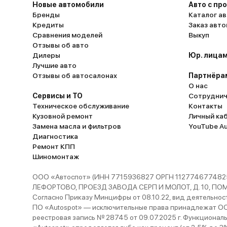
Новые автомобили
Авто с пр
Бренды
Каталог ав
Кредиты
Заказ авт
Сравнения моделей
Выкуп
Отзывы об авто
Дилеры
Юр. лицам
Лучшие авто
Отзывы об автосалонах
Партнёра
О нас
Сервисы и ТО
Сотруднич
Техническое обслуживание
Контакты
Кузовной ремонт
Личный ка
Замена масла и фильтров
YouTube A
Диагностика
Ремонт КПП
Шиномонтаж
ООО «Автоспот» (ИНН 7715936827 ОРГН 1127746774825
ЛЕФОРТОВО, ПРОЕЗД ЗАВОДА СЕРП И МОЛОТ, Д. 10, ПОМЕЩ
Согласно Приказу Минцифры от 08.10.22, вид деятельности
ПО «Autospot» — исключительные права принадлежат ООО
реестровая запись № 28745 от 09.07.2025 г. Функционал