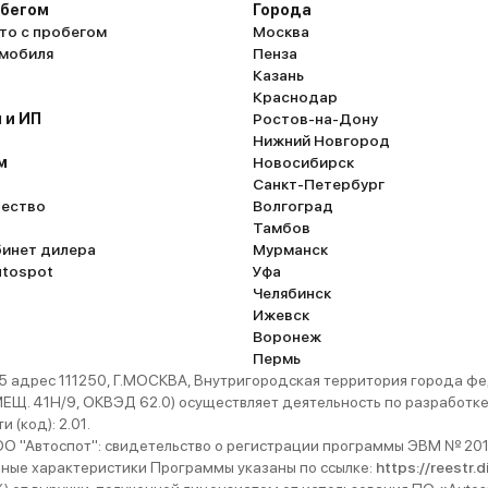
обегом
Города
то с пробегом
Москва
омобиля
Пенза
Казань
Краснодар
 и ИП
Ростов-на-Дону
Нижний Новгород
м
Новосибирск
Санкт-Петербург
ество
Волгоград
Тамбов
бинет дилера
Мурманск
utospot
Уфа
Челябинск
Ижевск
Воронеж
Пермь
 адрес 111250, Г.МОСКВА, Внутригородская территория города
. 41Н/9, ОКВЭД 62.0) осуществляет деятельность по разработке 
 (код): 2.01.
 "Автоспот": свидетельство о регистрации программы ЭВМ № 201
ьные характеристики Программы указаны по ссылке:
https://reestr.