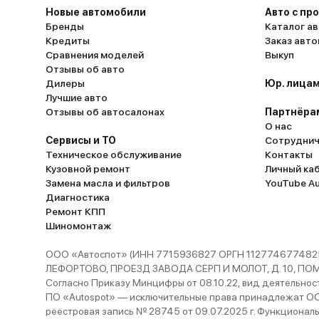
Новые автомобили
Авто с пр
Бренды
Каталог ав
Кредиты
Заказ авт
Сравнения моделей
Выкуп
Отзывы об авто
Дилеры
Юр. лицам
Лучшие авто
Отзывы об автосалонах
Партнёра
О нас
Сервисы и ТО
Сотруднич
Техническое обслуживание
Контакты
Кузовной ремонт
Личный ка
Замена масла и фильтров
YouTube A
Диагностика
Ремонт КПП
Шиномонтаж
ООО «Автоспот» (ИНН 7715936827 ОРГН 1127746774825
ЛЕФОРТОВО, ПРОЕЗД ЗАВОДА СЕРП И МОЛОТ, Д. 10, ПОМЕЩ
Согласно Приказу Минцифры от 08.10.22, вид деятельности
ПО «Autospot» — исключительные права принадлежат ООО
реестровая запись № 28745 от 09.07.2025 г. Функционал