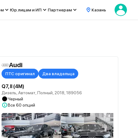
ом
Юр.лицам и ИП
Партнерам
Казань
Audi
ПТС оригинал
Два владельца
Q7, II (4M)
Дизель, Автомат, Полный, 2018, 189056
Черный
Все
60 опций