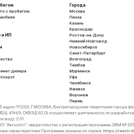
обегом
Города
то с пробегом
Москва
омобиля
Пенза
Казань
Краснодар
 и ИП
Ростов-на-Дону
Нижний Новгород
м
Новосибирск
Санкт-Петербург
ество
Волгоград
Тамбов
бинет дилера
Мурманск
utospot
Уфа
Челябинск
Ижевск
Воронеж
Пермь
 адрес 111250, Г.МОСКВА, Внутригородская территория города
. 41Н/9, ОКВЭД 62.0) осуществляет деятельность по разработке 
 (код): 2.01.
 "Автоспот": свидетельство о регистрации программы ЭВМ № 201
ьные характеристики Программы указаны по ссылке:
https://reestr.