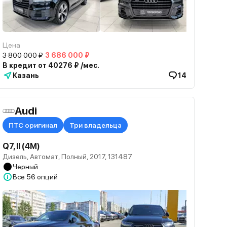
Цена
3 800 000 ₽
3 686 000 ₽
В кредит от 40276 ₽ /мес.
Казань
14
Audi
ПТС оригинал
Три владельца
Q7, II (4M)
Дизель, Автомат, Полный, 2017, 131487
Черный
Все
56 опций