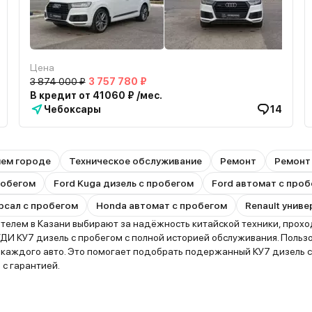
Цена
3 874 000 ₽
3 757 780 ₽
В кредит от 41060 ₽ /мес.
Чебоксары
14
шем городе
Техническое обслуживание
Ремонт
Ремонт
пробегом
Ford Kuga дизель с пробегом
Ford автомат с про
рсал с пробегом
Honda автомат с пробегом
Renault унив
лем в Казани выбирают за надёжность китайской техники, проходи
ДИ КУ7 дизель с пробегом с полной историей обслуживания. Польз
ю каждого авто. Это помогает подобрать подержанный КУ7 дизель 
 с гарантией.