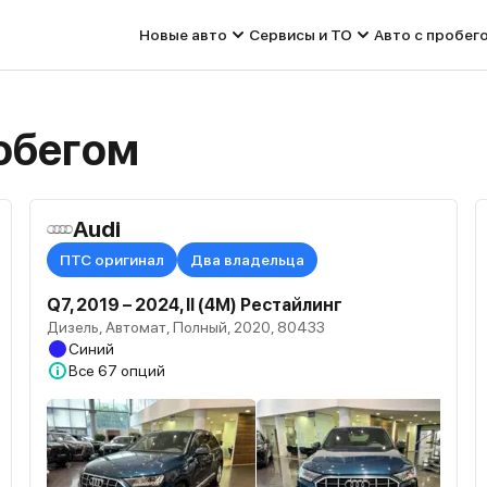
Новые авто
Сервисы и ТО
Авто с пробег
робегом
Audi
ПТС оригинал
Два владельца
Q7, 2019 – 2024, II (4M) Рестайлинг
Дизель, Автомат, Полный, 2020, 80433
Синий
Все
67 опций