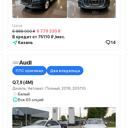
Цена
6 989 000 ₽
6 779 330 ₽
В кредит от 75110 ₽ /мес.
Казань
14
Audi
ПТС оригинал
Два владельца
Q7, II (4M)
Дизель, Автомат, Полный, 2018, 205110
Белый
Все
65 опций