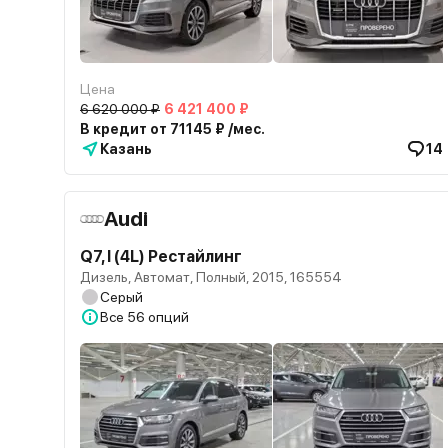
Цена
6 620 000 ₽
6 421 400 ₽
В кредит от 71145 ₽ /мес.
Казань
14
Audi
Q7, I (4L) Рестайлинг
Дизель, Автомат, Полный, 2015, 165554
Серый
Все
56 опций