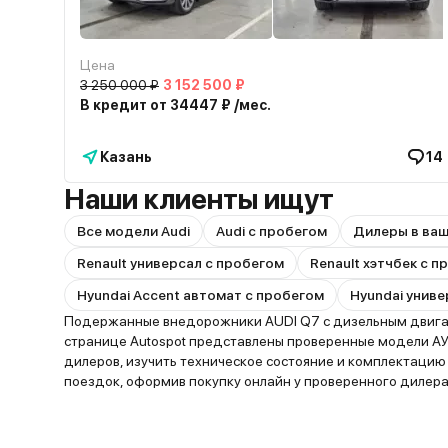
Цена
3 250 000 ₽
3 152 500 ₽
В кредит от 34447 ₽ /мес.
Казань
14
Наши клиенты ищут
Все модели Audi
Audi с пробегом
Дилеры в ва
Renault универсал с пробегом
Renault хэтчбек с 
Hyundai Accent автомат с пробегом
Hyundai униве
Подержанные внедорожники AUDI Q7 с дизельным двигате
странице Autospot представлены проверенные модели АУ
дилеров, изучить техническое состояние и комплектаци
поездок, оформив покупку онлайн у проверенного дилера