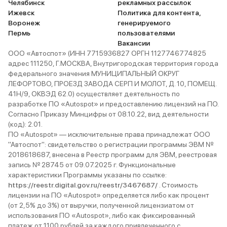
Челябинск
рекламных рассылок
Ижевск
Политика для контента,
Воронеж
генерируемого
Пермь
пользователями
Вакансии
ООО «Автоспот» (ИНН 7715936827 ОРГН 1127746774825
адрес 111250, Г.МОСКВА, Внутригородская территория города
федерального значения МУНИЦИПАЛЬНЫЙ ОКРУГ
ЛЕФОРТОВО, ПРОЕЗД ЗАВОДА СЕРП И МОЛОТ, Д. 10, ПОМЕЩ.
41Н/9, ОКВЭД 62.0) осуществляет деятельность по
разработке ПО «Autospot» и предоставлению лицензий на ПО.
Согласно Приказу Минцифры от 08.10.22, вид деятельности
(код): 2.01.
ПО «Autospot» — исключительные права принадлежат ООО
"Автоспот": свидетельство о регистрации программы ЭВМ №
2018618687, внесена в Реестр программ для ЭВМ, реестровая
запись № 28745 от 09.07.2025 г. Функциональные
характеристики Программы указаны по ссылке:
https://reestr.digital.gov.ru/reestr/3467687/
. Стоимость
лицензии на ПО «Autospot» определяется либо как процент
(от 2,5% до 3%) от выручки, полученной лицензиатом от
использования ПО «Autospot», либо как фиксированный
платеж от 1100 рублей за каждого привлеченного с