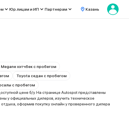
ом
Юр.лицам и ИП
Партнерам
Казань
t Megane хэтчбек с пробегом
бегом
Toyota седан с пробегом
ерсалы с пробегом
ступной цене б/у. На странице Autospot представлены
ены у официальных дилеров, изучить техническое
 отдыха, оформив покупку онлайн у проверенного дилера