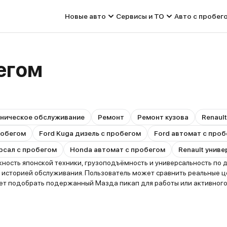
Новые авто
Сервисы и ТО
Авто с пробег
егом
ническое обслуживание
Ремонт
Ремонт кузова
Renaul
пробегом
Ford Kuga дизель с пробегом
Ford автомат с про
рсал с пробегом
Honda автомат с пробегом
Renault унив
сть японской техники, грузоподъёмность и универсальность по до
 историей обслуживания. Пользователь может сравнить реальные ц
ает подобрать подержанный Мазда пикап для работы или активного