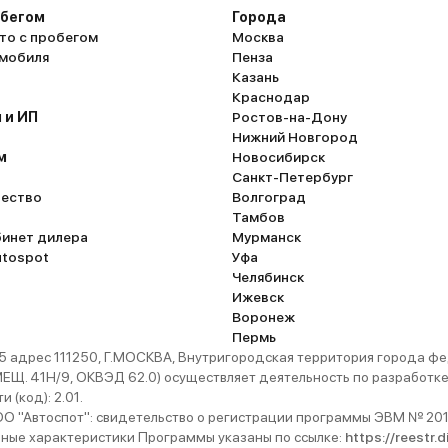
обегом
Города
то с пробегом
Москва
омобиля
Пенза
Казань
Краснодар
 и ИП
Ростов-на-Дону
Нижний Новгород
м
Новосибирск
Санкт-Петербург
ество
Волгоград
Тамбов
бинет дилера
Мурманск
utospot
Уфа
Челябинск
Ижевск
Воронеж
Пермь
 адрес 111250, Г.МОСКВА, Внутригородская территория города
. 41Н/9, ОКВЭД 62.0) осуществляет деятельность по разработке 
 (код): 2.01.
 "Автоспот": свидетельство о регистрации программы ЭВМ № 201
ьные характеристики Программы указаны по ссылке:
https://reestr.