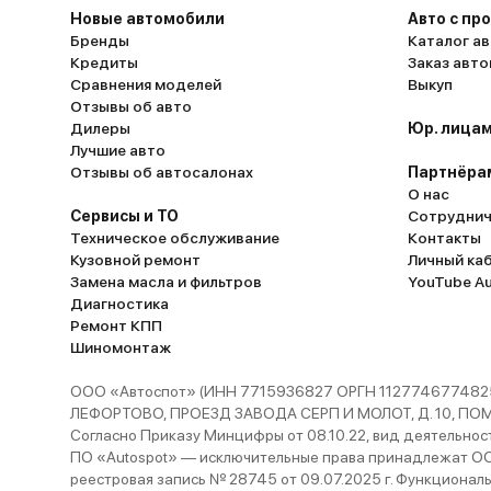
Новые автомобили
Авто с пр
Бренды
Каталог ав
Кредиты
Заказ авт
Сравнения моделей
Выкуп
Отзывы об авто
Дилеры
Юр. лицам
Лучшие авто
Отзывы об автосалонах
Партнёра
О нас
Сервисы и ТО
Сотруднич
Техническое обслуживание
Контакты
Кузовной ремонт
Личный ка
Замена масла и фильтров
YouTube A
Диагностика
Ремонт КПП
Шиномонтаж
ООО «Автоспот» (ИНН 7715936827 ОРГН 1127746774825
ЛЕФОРТОВО, ПРОЕЗД ЗАВОДА СЕРП И МОЛОТ, Д. 10, ПОМЕЩ
Согласно Приказу Минцифры от 08.10.22, вид деятельности
ПО «Autospot» — исключительные права принадлежат ООО
реестровая запись № 28745 от 09.07.2025 г. Функционал