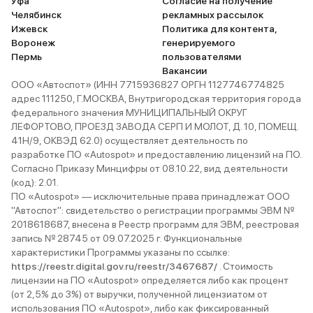
Уфа
Согласие на получение
Челябинск
рекламных рассылок
Ижевск
Политика для контента,
Воронеж
генерируемого
Пермь
пользователями
Вакансии
ООО «Автоспот» (ИНН 7715936827 ОРГН 1127746774825
адрес 111250, Г.МОСКВА, Внутригородская территория города
федерального значения МУНИЦИПАЛЬНЫЙ ОКРУГ
ЛЕФОРТОВО, ПРОЕЗД ЗАВОДА СЕРП И МОЛОТ, Д. 10, ПОМЕЩ.
41Н/9, ОКВЭД 62.0) осуществляет деятельность по
разработке ПО «Autospot» и предоставлению лицензий на ПО.
Согласно Приказу Минцифры от 08.10.22, вид деятельности
(код): 2.01.
ПО «Autospot» — исключительные права принадлежат ООО
"Автоспот": свидетельство о регистрации программы ЭВМ №
2018618687, внесена в Реестр программ для ЭВМ, реестровая
запись № 28745 от 09.07.2025 г. Функциональные
характеристики Программы указаны по ссылке:
https://reestr.digital.gov.ru/reestr/3467687/
. Стоимость
лицензии на ПО «Autospot» определяется либо как процент
(от 2,5% до 3%) от выручки, полученной лицензиатом от
использования ПО «Autospot», либо как фиксированный