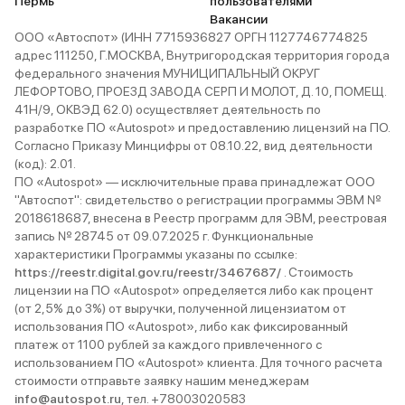
Пермь
пользователями
Вакансии
ООО «Автоспот» (ИНН 7715936827 ОРГН 1127746774825
адрес 111250, Г.МОСКВА, Внутригородская территория города
федерального значения МУНИЦИПАЛЬНЫЙ ОКРУГ
ЛЕФОРТОВО, ПРОЕЗД ЗАВОДА СЕРП И МОЛОТ, Д. 10, ПОМЕЩ.
41Н/9, ОКВЭД 62.0) осуществляет деятельность по
разработке ПО «Autospot» и предоставлению лицензий на ПО.
Согласно Приказу Минцифры от 08.10.22, вид деятельности
(код): 2.01.
ПО «Autospot» — исключительные права принадлежат ООО
"Автоспот": свидетельство о регистрации программы ЭВМ №
2018618687, внесена в Реестр программ для ЭВМ, реестровая
запись № 28745 от 09.07.2025 г. Функциональные
характеристики Программы указаны по ссылке:
https://reestr.digital.gov.ru/reestr/3467687/
. Стоимость
лицензии на ПО «Autospot» определяется либо как процент
(от 2,5% до 3%) от выручки, полученной лицензиатом от
использования ПО «Autospot», либо как фиксированный
платеж от 1100 рублей за каждого привлеченного с
использованием ПО «Autospot» клиента. Для точного расчета
стоимости отправьте заявку нашим менеджерам
info@autospot.ru
, тел. +78003020583