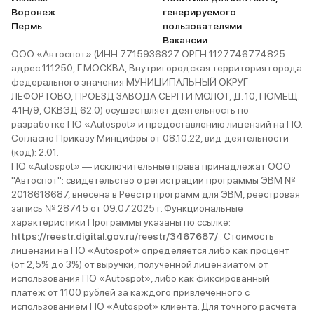
Воронеж
генерируемого
Пермь
пользователями
Вакансии
ООО «Автоспот» (ИНН 7715936827 ОРГН 1127746774825
адрес 111250, Г.МОСКВА, Внутригородская территория города
федерального значения МУНИЦИПАЛЬНЫЙ ОКРУГ
ЛЕФОРТОВО, ПРОЕЗД ЗАВОДА СЕРП И МОЛОТ, Д. 10, ПОМЕЩ.
41Н/9, ОКВЭД 62.0) осуществляет деятельность по
разработке ПО «Autospot» и предоставлению лицензий на ПО.
Согласно Приказу Минцифры от 08.10.22, вид деятельности
(код): 2.01.
ПО «Autospot» — исключительные права принадлежат ООО
"Автоспот": свидетельство о регистрации программы ЭВМ №
2018618687, внесена в Реестр программ для ЭВМ, реестровая
запись № 28745 от 09.07.2025 г. Функциональные
характеристики Программы указаны по ссылке:
https://reestr.digital.gov.ru/reestr/3467687/
. Стоимость
лицензии на ПО «Autospot» определяется либо как процент
(от 2,5% до 3%) от выручки, полученной лицензиатом от
использования ПО «Autospot», либо как фиксированный
платеж от 1100 рублей за каждого привлеченного с
использованием ПО «Autospot» клиента. Для точного расчета