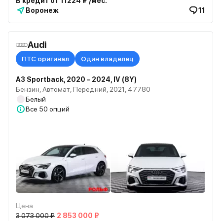
В кредит от 11224 ₽ /мес.
Воронеж
11
Audi
ПТС оригинал
Один владелец
A3 Sportback, 2020 – 2024, IV (8Y)
Бензин, Автомат, Передний, 2021, 47780
Белый
Все
50 опций
Цена
3 073 000 ₽
2 853 000 ₽