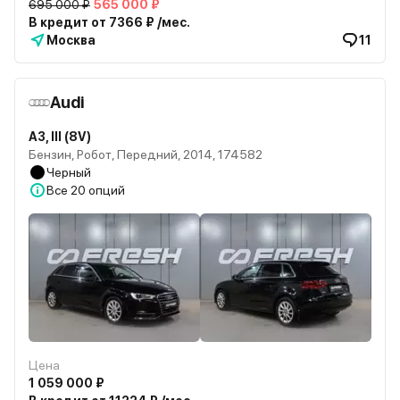
695 000 ₽
565 000 ₽
В кредит от 7366 ₽ /мес.
Москва
11
Audi
A3, III (8V)
Бензин, Робот, Передний, 2014, 174582
Черный
Все
20 опций
Цена
1 059 000 ₽