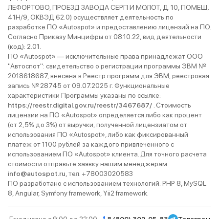
ЛЕФОРТОВО, ПРОЕЗД ЗАВОДА СЕРП И МОЛОТ, Д. 10, ПОМЕЩ.
41Н/9, ОКВЭД 62.0) осуществляет деятельность по
разработке ПО «Autospot» и предоставлению лицензий на ПО.
Согласно Приказу Минцифры от 08.10.22, вид деятельности
(код): 2.01.
ПО «Autospot» — исключительные права принадлежат ООО
"Автоспот": свидетельство о регистрации программы ЭВМ №
2018618687, внесена в Реестр программ для ЭВМ, реестровая
запись № 28745 от 09.07.2025 г. Функциональные
характеристики Программы указаны по ссылке:
https://reestr.digital.gov.ru/reestr/3467687/
. Стоимость
лицензии на ПО «Autospot» определяется либо как процент
(от 2,5% до 3%) от выручки, полученной лицензиатом от
использования ПО «Autospot», либо как фиксированный
платеж от 1100 рублей за каждого привлеченного с
использованием ПО «Autospot» клиента. Для точного расчета
стоимости отправьте заявку нашим менеджерам
info@autospot.ru
, тел. +78003020583
ПО разработано с использованием технологий: PHP 8, MySQL
8, Angular, Symfony framework, Yii2 framework.