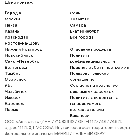
Шиномонтаж
Города
Сочи
Москва
Тольятти
Пенза
Самара
Казань
Екатеринбург
Краснодар
Все города
Ростов-на-Дону
Нижний Новгород
Описание продукта
Новосибирск
Политика
Санкт-Петербург
конфиденциальности
Волгоград
Правила работы программы
Тамбов
Пользовательское
Мурманск
соглашение
Уфа
Согласие на получение
Челябинск
рекламных рассылок
Ижевск
Политика для контента,
Воронеж
генерируемого
Пермь
пользователями
Вакансии
ООО «Автоспот» (ИНН 7715936827 ОРГН 1127746774825
адрес 111250, Г.МОСКВА, Внутригородская территория города
федерального значения МУНИЦИПАЛЬНЫЙ ОКРУГ