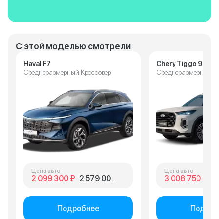
С этой моделью смотрели
Haval F7
Chery Tiggo 9
Среднеразмерный Кроссовер
Среднеразмерный К
Цена авто
Цена авто
2 099 300 ₽
2 579 000 ₽
3 008 750 ₽
3 
Подробнее
Подроб