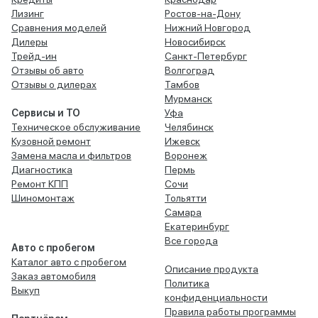
Лизинг
Ростов-на-Дону
Сравнения моделей
Нижний Новгород
Дилеры
Новосибирск
Трейд-ин
Санкт-Петербург
Отзывы об авто
Волгоград
Отзывы о дилерах
Тамбов
Мурманск
Сервисы и ТО
Уфа
Техническое обслуживание
Челябинск
Кузовной ремонт
Ижевск
Замена масла и фильтров
Воронеж
Диагностика
Пермь
Ремонт КПП
Сочи
Шиномонтаж
Тольятти
Самара
Екатеринбург
Все города
Авто с пробегом
Каталог авто с пробегом
Описание продукта
Заказ автомобиля
Политика
Выкуп
конфиденциальности
Правила работы программы