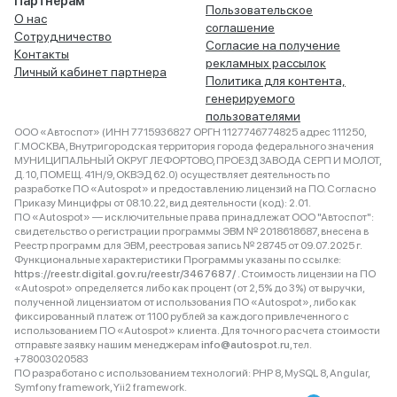
Партнёрам
Пользовательское
О нас
соглашение
Сотрудничество
Согласие на получение
Контакты
рекламных рассылок
Личный кабинет партнера
Политика для контента,
генерируемого
пользователями
ООО «Автоспот» (ИНН 7715936827 ОРГН 1127746774825 адрес 111250,
Г.МОСКВА, Внутригородская территория города федерального значения
МУНИЦИПАЛЬНЫЙ ОКРУГ ЛЕФОРТОВО, ПРОЕЗД ЗАВОДА СЕРП И МОЛОТ,
Д. 10, ПОМЕЩ. 41Н/9, ОКВЭД 62.0) осуществляет деятельность по
разработке ПО «Autospot» и предоставлению лицензий на ПО. Согласно
Приказу Минцифры от 08.10.22, вид деятельности (код): 2.01.
ПО «Autospot» — исключительные права принадлежат ООО "Автоспот":
свидетельство о регистрации программы ЭВМ № 2018618687, внесена в
Реестр программ для ЭВМ, реестровая запись № 28745 от 09.07.2025 г.
Функциональные характеристики Программы указаны по ссылке:
https://reestr.digital.gov.ru/reestr/3467687/
. Стоимость лицензии на ПО
«Autospot» определяется либо как процент (от 2,5% до 3%) от выручки,
полученной лицензиатом от использования ПО «Autospot», либо как
фиксированный платеж от 1100 рублей за каждого привлеченного с
использованием ПО «Autospot» клиента. Для точного расчета стоимости
отправьте заявку нашим менеджерам
info@autospot.ru
, тел.
+78003020583
ПО разработано с использованием технологий: PHP 8, MySQL 8, Angular,
Symfony framework, Yii2 framework.