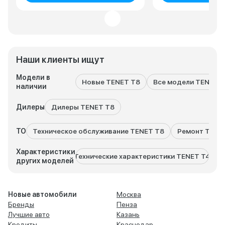
Наши клиенты ищут
Модели в
Новые TENET T8
Все модели TENET
наличии
Дилеры
Дилеры TENET T8
ТО
Техническое обслуживание TENET T8
Ремонт TENE
Характеристики
Технические характеристики TENET T4
Техни
других моделей
Новые автомобили
Москва
Бренды
Пенза
Лучшие авто
Казань
Кредиты
Краснодар