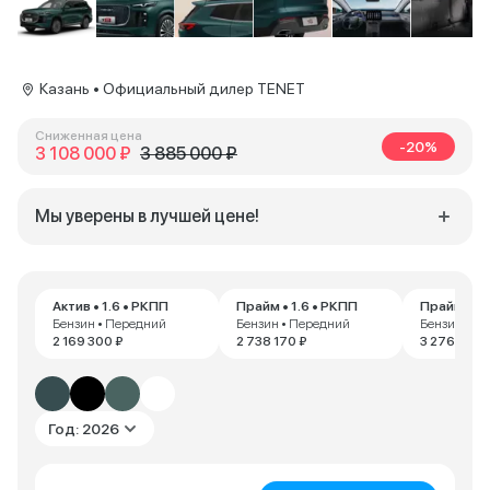
Казань • Официальный дилер TENET
Сниженная цена
-20%
3 108 000 ₽
3 885 000 ₽
Мы уверены в лучшей цене!
Актив • 1.6 • РКПП
Прайм • 1.6 • РКПП
Прайм • 2.
Бензин • Передний
Бензин • Передний
Бензин • П
2 169 300 ₽
2 738 170 ₽
3 276 540 
Год: 2026