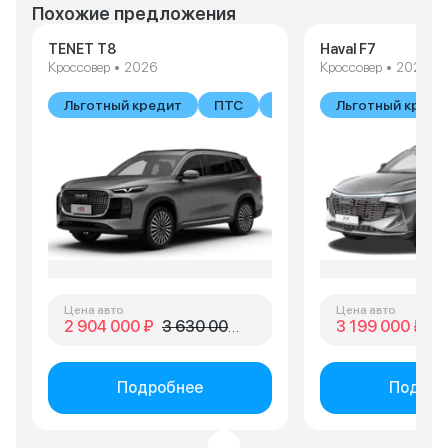
Похожие предложения
TENET T8
Haval F7
Кроссовер • 2026
Кроссовер • 2026
Льготный кредит
ПТС
В наличии
Льготный креди
Цена авто
Цена авто
2 904 000 ₽
3 630 000 ₽
3 199 000 ₽
3 
Подробнее
Подроб