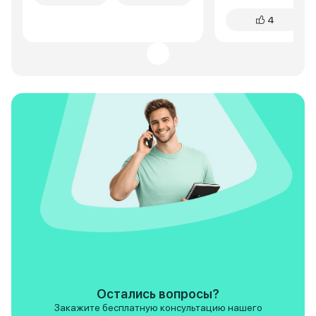
С5 для меня как-то маловата
едущего. В салоне приятно -
4
была, поэтому я обратил
собрано все добр
внимание на С7, к тому же она
скрипов пока не п
не много выше классом. В С7
Рулю и сиденьям 
мне понравилось как дизайнеры
удобное положени
проработали кузов машины, ни
регулируется. Ме
на кого не похожий кроссовер,
достаточно, сзад
симпатичный, современный, все
взрослых помеща
изгибы в тему, в моей
комфортно. Багаж
комлектации на 19-х дисках, ну
поездок за проду
просто красотка. По движку и
коляской - в самый р
коробке у меня не возникало
дороге машина ве
вопросов, потому что все
предсказуемо. Мо
проверенное временем, тот же
за глаза для разм
робот стоит на многих
по городу и трасс
машинах, движок конечно
бодро, без нервов
хотелось бы помощнее, тут 150
работает плавно, 
сил, но это понятно логически
рывков. Самый бо
почему тут так устроено. В
для меня это подв
целом для меня динамики у С7
хорошо отрабатыв
для своих габаритов вполне
самые идеальные 
хватает. Так же можно
жестких ударов, 
расписать о большом
уровне. Из приятных мелочей -
Остались вопросы?
количестве разных функций,
хорошая шумоизол
Закажите бесплатную консультацию нашего
опций, но я думаю, что народ у
салоне тихо и на 