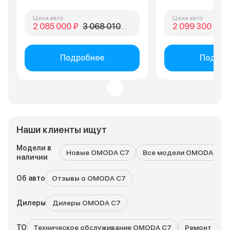
Мне машина нужна 
Рекомендую к рас
Цена авто
Цена авто
2 085 000 ₽
3 068 010 ₽
2 099 300 ₽
2 
если ищете адекв
вариант в своем к
Подробнее
Подроб
Наши клиенты ищут
Модели в
Новые OMODA C7
Все модели OMODA
наличии
Об авто
Отзывы о OMODA C7
Дилеры
Дилеры OMODA C7
ТО
Техническое обслуживание OMODA C7
Ремонт OMO