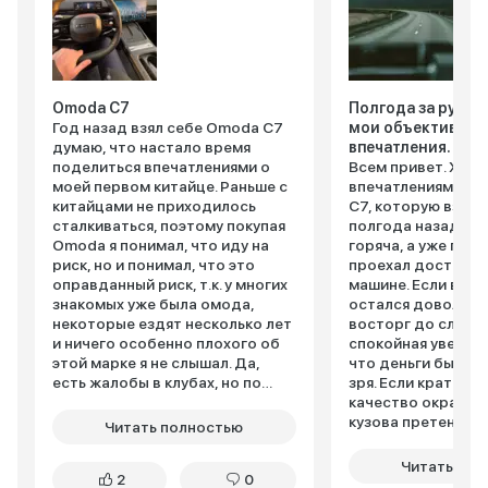
Omoda C7
Полгода за рулем
Год назад взял себе Omoda C7
мои объективные
думаю, что настало время
впечатления.
поделиться впечатлениями о
Всем привет. Хочу
моей первом китайце. Раньше с
впечатлениями от
китайцами не приходилось
C7, которую взял 
сталкиваться, поэтому покупая
полгода назад. Пи
Omoda я понимал, что иду на
горяча, а уже посл
риск, но и понимал, что это
проехал достаточ
оправданный риск, т.к. у многих
машине. Если в двух словах - я
знакомых уже была омода,
остался доволен. 
некоторые ездят несколько лет
восторг до слез, 
и ничего особенно плохого об
спокойная уверенн
этой марке я не слышал. Да,
что деньги были 
есть жалобы в клубах, но по
зря. Если кратко и детально -
статистике продано больше
качество окраски 
100 тыщ машин в России уже, а
кузова претензий 
Читать полностью
жалобы можно посчитать
все ровно, щелей н
вручную, поэтому особо не
спокойно выдерж
Читать пол
2
0
сомневался по поводу выбора.
пескоструй от вп