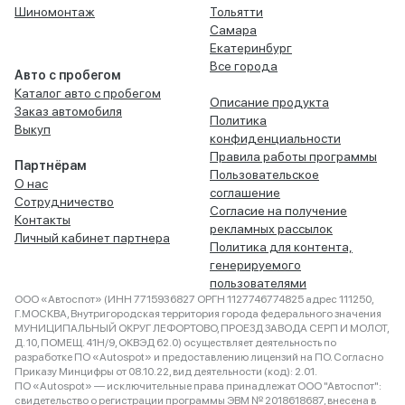
Шиномонтаж
Тольятти
Самара
Екатеринбург
Все города
Авто с пробегом
Каталог авто с пробегом
Описание продукта
Заказ автомобиля
Политика
Выкуп
конфиденциальности
Правила работы программы
Партнёрам
Пользовательское
О нас
соглашение
Сотрудничество
Согласие на получение
Контакты
рекламных рассылок
Личный кабинет партнера
Политика для контента,
генерируемого
пользователями
ООО «Автоспот» (ИНН 7715936827 ОРГН 1127746774825 адрес 111250,
Г.МОСКВА, Внутригородская территория города федерального значения
МУНИЦИПАЛЬНЫЙ ОКРУГ ЛЕФОРТОВО, ПРОЕЗД ЗАВОДА СЕРП И МОЛОТ,
Д. 10, ПОМЕЩ. 41Н/9, ОКВЭД 62.0) осуществляет деятельность по
разработке ПО «Autospot» и предоставлению лицензий на ПО. Согласно
Приказу Минцифры от 08.10.22, вид деятельности (код): 2.01.
ПО «Autospot» — исключительные права принадлежат ООО "Автоспот":
свидетельство о регистрации программы ЭВМ № 2018618687, внесена в