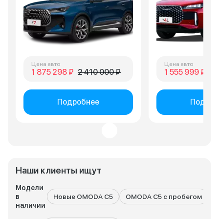
Цена авто
Цена авто
1 875 298 ₽
2 410 000 ₽
1 555 999 ₽
2 
Подробнее
Подроб
Наши клиенты ищут
Модели
в
Новые OMODA C5
OMODA C5 с пробегом
наличии