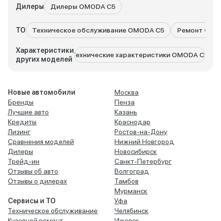
Дилеры
Дилеры OMODA C5
ТО
Техническое обслуживание OMODA C5
Ремонт OMO
Характеристики
Технические характеристики OMODA C7
Техн
других моделей
Новые автомобили
Москва
Бренды
Пенза
Лучшие авто
Казань
Кредиты
Краснодар
Лизинг
Ростов-на-Дону
Сравнения моделей
Нижний Новгород
Дилеры
Новосибирск
Трейд-ин
Санкт-Петербург
Отзывы об авто
Волгоград
Отзывы о дилерах
Тамбов
Мурманск
Сервисы и ТО
Уфа
Техническое обслуживание
Челябинск
Кузовной ремонт
Ижевск