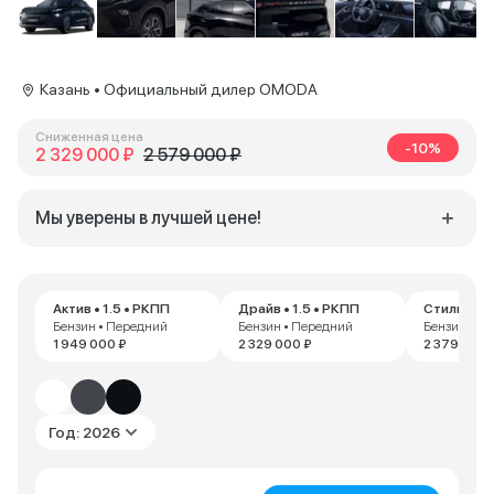
Казань • Официальный дилер OMODA
Сниженная цена
-10%
2 329 000 ₽
2 579 000 ₽
Мы уверены в лучшей цене!
Актив • 1.5 • РКПП
Драйв • 1.5 • РКПП
Стиль • 1.
Бензин • Передний
Бензин • Передний
Бензин • П
1 949 000 ₽
2 329 000 ₽
2 379 000 
Год: 2026