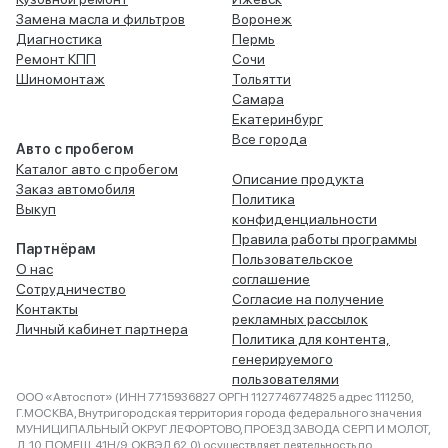
Замена масла и фильтров
Воронеж
Диагностика
Пермь
Ремонт КПП
Сочи
Шиномонтаж
Тольятти
Самара
Екатеринбург
Все города
Авто с пробегом
Каталог авто с пробегом
Описание продукта
Заказ автомобиля
Политика
Выкуп
конфиденциальности
Правила работы программы
Партнёрам
Пользовательское
О нас
соглашение
Сотрудничество
Согласие на получение
Контакты
рекламных рассылок
Личный кабинет партнера
Политика для контента,
генерируемого
пользователями
ООО «Автоспот» (ИНН 7715936827 ОРГН 1127746774825 адрес 111250,
Г.МОСКВА, Внутригородская территория города федерального значения
МУНИЦИПАЛЬНЫЙ ОКРУГ ЛЕФОРТОВО, ПРОЕЗД ЗАВОДА СЕРП И МОЛОТ,
Д. 10, ПОМЕЩ. 41Н/9, ОКВЭД 62.0) осуществляет деятельность по