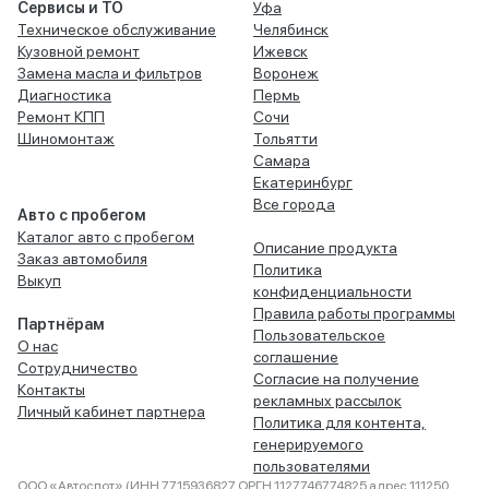
Сервисы и ТО
Уфа
Техническое обслуживание
Челябинск
Кузовной ремонт
Ижевск
Замена масла и фильтров
Воронеж
Диагностика
Пермь
Ремонт КПП
Сочи
Шиномонтаж
Тольятти
Самара
Екатеринбург
Все города
Авто с пробегом
Каталог авто с пробегом
Описание продукта
Заказ автомобиля
Политика
Выкуп
конфиденциальности
Правила работы программы
Партнёрам
Пользовательское
О нас
соглашение
Сотрудничество
Согласие на получение
Контакты
рекламных рассылок
Личный кабинет партнера
Политика для контента,
генерируемого
пользователями
ООО «Автоспот» (ИНН 7715936827 ОРГН 1127746774825 адрес 111250,