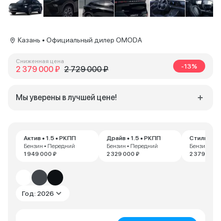
Казань • Официальный дилер OMODA
Сниженная цена
-13%
2 379 000 ₽
2 729 000 ₽
Мы уверены в лучшей цене!
Актив • 1.5 • РКПП
Драйв • 1.5 • РКПП
Стиль • 1.
Бензин • Передний
Бензин • Передний
Бензин • П
1 949 000 ₽
2 329 000 ₽
2 379 000 
Год: 2026