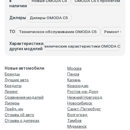
в
Новые OMODA C5
OMODA C5 с пробегом
наличии
Дилеры
Дилеры OMODA C5
ТО
Техническое обслуживание OMODA C5
Ремонт OMO
Характеристики
Технические характеристики OMODA C7
Техн
других моделей
Новые автомобили
Москва
Бренды
Пенза
Лучшие авто
Казань
Кредиты
Краснодар
Лизинг
Ростов-на-Дону
Сравнения моделей
Нижний Новгород
Дилеры
Новосибирск
Трейд-ин
Санкт-Петербург
Отзывы об авто
Волгоград
Отзывы о дилерах
Тамбов
Мурманск