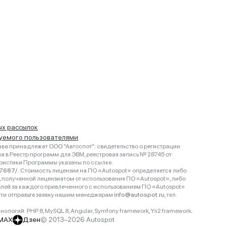
ых рассылок
руемого пользователями
ва принадлежат ООО "Автоспот": свидетельство о регистрации
 в Реестр программ для ЭВМ, реестровая запись № 28745 от
еристики Программы указаны по ссылке:
467687/
. Стоимость лицензии на ПО «Autospot» определяется либо
ки, полученной лицензиатом от использования ПО «Autospot», либо
блей за каждого привлеченного с использованием ПО «Autospot»
сти отправьте заявку нашим менеджерам
info@autospot.ru
, тел.
логий: PHP 8, MySQL 8, Angular, Symfony framework, Yii2 framework.
MAX
Дзен
© 2013–2026 Autospot