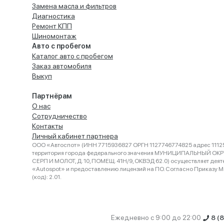
Замена масла и фильтров
Диагностика
Ремонт КПП
Шиномонтаж
Авто с пробегом
Каталог авто с пробегом
Заказ автомобиля
Выкуп
Партнёрам
О нас
Сотрудничество
Контакты
Личный кабинет партнера
ООО «Автоспот» (ИНН 7715936827 ОРГН 1127746774825 адрес 11125
территория города федерального значения МУНИЦИПАЛЬНЫЙ ОК
СЕРП И МОЛОТ, Д. 10, ПОМЕЩ. 41Н/9, ОКВЭД 62.0) осуществляет деят
«Autospot» и предоставлению лицензий на ПО. Согласно Приказу Ми
(код): 2.01.
Ежедневно с 9:00 до 22:00
8 (