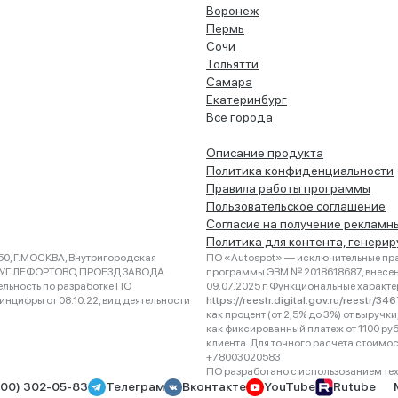
Воронеж
Пермь
Сочи
Тольятти
Самара
Екатеринбург
Все города
Описание продукта
Политика конфиденциальности
Правила работы программы
Пользовательское соглашение
Согласие на получение рекламн
Политика для контента, генери
0, Г.МОСКВА, Внутригородская
ПО «Autospot» — исключительные пра
РУГ ЛЕФОРТОВО, ПРОЕЗД ЗАВОДА
программы ЭВМ № 2018618687, внесена
ельность по разработке ПО
09.07.2025 г. Функциональные характ
нцифры от 08.10.22, вид деятельности
https://reestr.digital.gov.ru/reestr/3
как процент (от 2,5% до 3%) от выруч
как фиксированный платеж от 1100 ру
клиента. Для точного расчета стоимо
+78003020583
ПО разработано с использованием техно
800) 302-05-83
Телеграм
Вконтакте
YouTube
Rutube