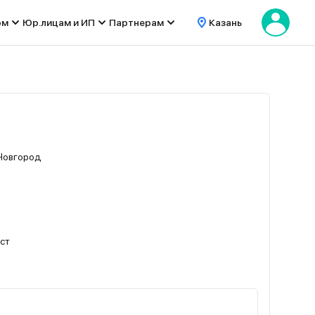
ом
Юр.лицам и ИП
Партнерам
Казань
Новгород
ест