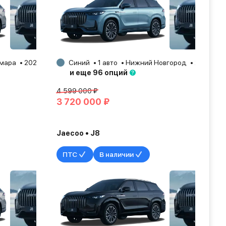
мара
2025
Синий
1 авто
Нижний Новгород
2026
и еще 96 опций
4 599 000 ₽
3 720 000 ₽
Jaecoo • J8
ПТС
В наличии