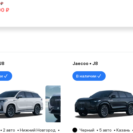
 ₽
00 ₽
J8
Jaecoo • J8
ии
В наличии
2 авто
Нижний Новгород
2025
Черный
5 авто
Казань