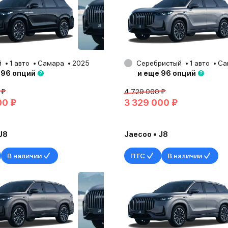
й
1 авто
Самара
2025
Серебристый
1 авто
Са
 96 опций
и еще 96 опций
 ₽
4 729 000 ₽
00 ₽
3 329 000 ₽
J8
Jaecoo • J8
В наличии
ПТС
В наличии