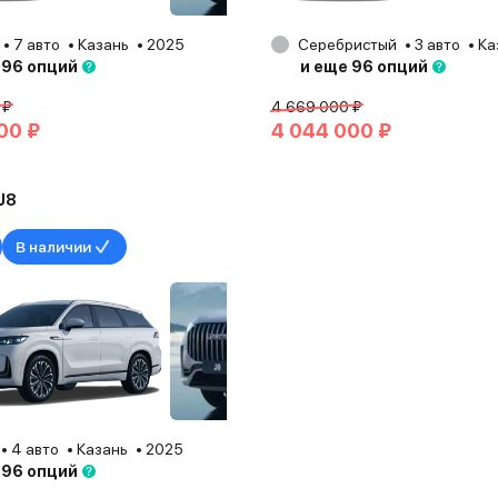
7 авто
Казань
2025
Серебристый
3 авто
Ка
 96 опций
и еще 96 опций
 ₽
4 669 000 ₽
00 ₽
4 044 000 ₽
J8
В наличии
4 авто
Казань
2025
 96 опций