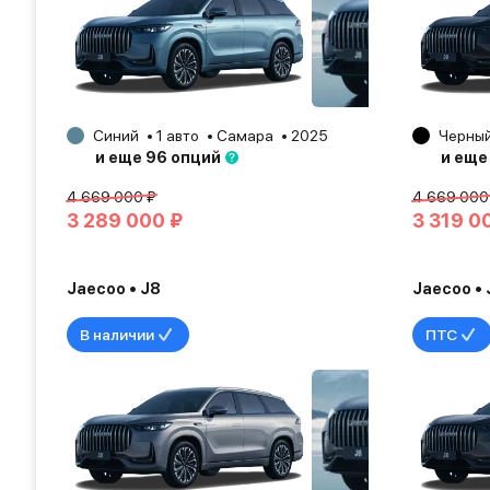
Синий
1 авто
Самара
2025
Черны
и еще 96 опций
и еще
4 669 000 ₽
4 669 000
3 289 000 ₽
3 319 0
Jaecoo • J8
Jaecoo • 
В наличии
ПТС