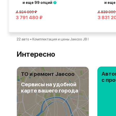
и еще 99 опций
и еще
4 924 000 ₽
4 839 000
3 791 480 ₽
3 831 2
22 авто • Комплектация и цены Jaecoo J8 I
Интересно
Авто
ТО и ремонт Jaecoo
с пр
Сервисы на удобной
карте вашего города