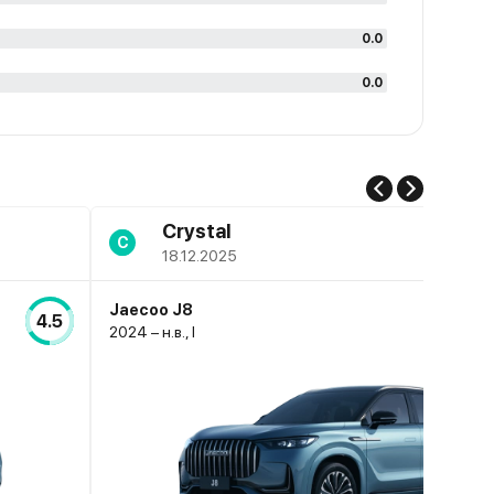
0.0
0.0
Crystal
C
18.12.2025
Jaecoo J8
4.5
2024 – н.в., I