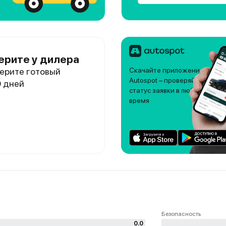
ерите у дилера
ерите готовый
Скачайте приложение
Autospot – проверяйте
0 дней
статус заявки в любое
время
Безопасность
0.0