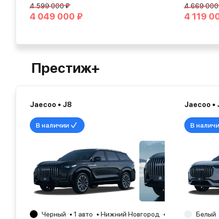
4 599 000 ₽
4 669 000
4 049 000 ₽
4 119 0
Престиж+
Jaecoo • J8
Jaecoo • 
В наличии
В налич
Черный
1 авто
Нижний Новгород
2026
Белый