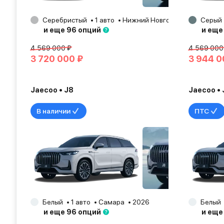
Серебристый
1 авто
Нижний Новгород
2025
Серый
и еще 96 опций
и еще
4 569 000 ₽
4 569 000
3 720 000 ₽
3 944 0
Jaecoo • J8
Jaecoo • 
В наличии
ПТС
Белый
1 авто
Самара
2026
Белый
и еще 96 опций
и еще