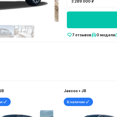
3 289 000 ₽
7 отзывов
О модели
J8
Jaecoo • J8
ии
В наличии