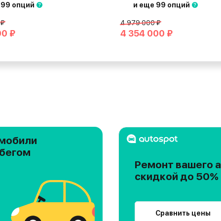
 99 опций
и еще 99 опций
 ₽
4 979 000 ₽
00 ₽
4 354 000 ₽
мобили
обегом
Ремонт вашего а
скидкой до 50%
Сравнить цены