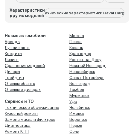
Характеристики
Технические характеристики Haval Dargo
Тех
других моделей
Новые автомобили
Москва
Бренды
Пенза
Лучшие авто
Казань
Кредиты
Краснодар
Лизинг
Ростов-на-Дону
Сравнения моделей
Нижний Новгород
Дилеры
Новосибирск
Трейд-ин
Санкт-Петербург
Отзывы об авто
Волгоград
Отзывы о дилерах
Тамбов
Мурманск
Сервисы и ТО
Уфа
Техническое обслуживание
Челябинск
Кузовной ремонт
Ижевск
Замена масла и фильтров
Воронеж
Диагностика
Пермь
Ремонт КПП
Сочи