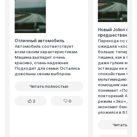
Новый Jolion еще
предшественник
Отличный автомобиль
Переходя со старо
Автомобиль соответствует
ожидала «космети
всем своим характеристикам.
больше: теперь в 
Машина выглядит очень
тишина, как в биб
красиво, очень надежная.
даже гулкие моск
Подходит для семьи. Остались
эстакады не нару
довольны своим выбором.
спокойствия. Обн
мультимедию: гол
помощник наконе
Читать полностью
понимает «Поехал
повторений. А еще
2
0
режим «Эко», кот
экономит бензин –
уложился в 6.5 ли
оценила беспров
зарядку: «Мам, ту
Читать пол
не нужны!» Единст
не смирилась – но