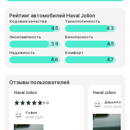
Рейтинг автомобилей Haval Jolion
Ходовые качества
Технологичность
4.5
4.3
Экономичность
Безопасность
3.9
4.5
Надежность
Комфорт
4.6
4.7
Отзывы пользователей
Haval Jolion
Haval Jolion
Дарья Климов
5.0
07.07.2025
София
04.08.2025