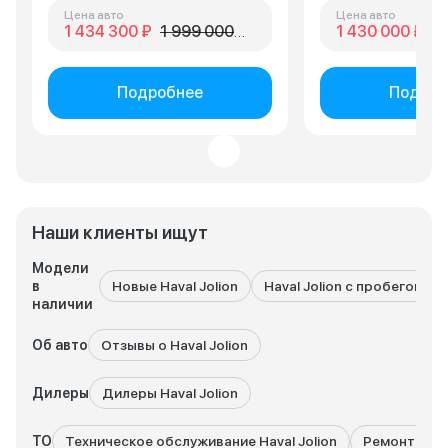
Цена авто
Цена авто
1 434 300 ₽
1 999 000 ₽
1 430 000 ₽
2 
Подробнее
Подроб
Наши клиенты ищут
Модели
в
Новые Haval Jolion
Haval Jolion с пробегом
наличии
Об авто
Отзывы о Haval Jolion
Дилеры
Дилеры Haval Jolion
ТО
Техническое обслуживание Haval Jolion
Ремонт Haval