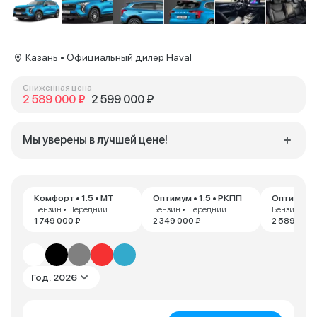
Казань • Официальный дилер Haval
Сниженная цена
2 589 000 ₽
2 599 000 ₽
Мы уверены в лучшей цене!
Комфорт • 1.5 • MT
Оптимум • 1.5 • РКПП
Оптимум • 
Бензин • Передний
Бензин • Передний
Бензин • П
1 749 000 ₽
2 349 000 ₽
2 589 000 
Год: 2026