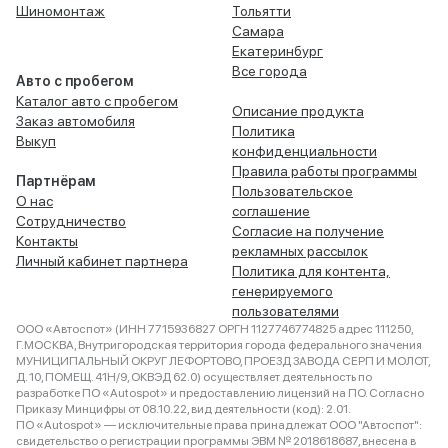
Шиномонтаж
Тольятти
Самара
Екатеринбург
Все города
Авто с пробегом
Каталог авто с пробегом
Описание продукта
Заказ автомобиля
Политика
Выкуп
конфиденциальности
Правила работы программы
Партнёрам
Пользовательское
О нас
соглашение
Сотрудничество
Согласие на получение
Контакты
рекламных рассылок
Личный кабинет партнера
Политика для контента,
генерируемого
пользователями
ООО «Автоспот» (ИНН 7715936827 ОРГН 1127746774825 адрес 111250,
Г.МОСКВА, Внутригородская территория города федерального значения
МУНИЦИПАЛЬНЫЙ ОКРУГ ЛЕФОРТОВО, ПРОЕЗД ЗАВОДА СЕРП И МОЛОТ,
Д. 10, ПОМЕЩ. 41Н/9, ОКВЭД 62.0) осуществляет деятельность по
разработке ПО «Autospot» и предоставлению лицензий на ПО. Согласно
Приказу Минцифры от 08.10.22, вид деятельности (код): 2.01.
ПО «Autospot» — исключительные права принадлежат ООО "Автоспот":
свидетельство о регистрации программы ЭВМ № 2018618687, внесена в