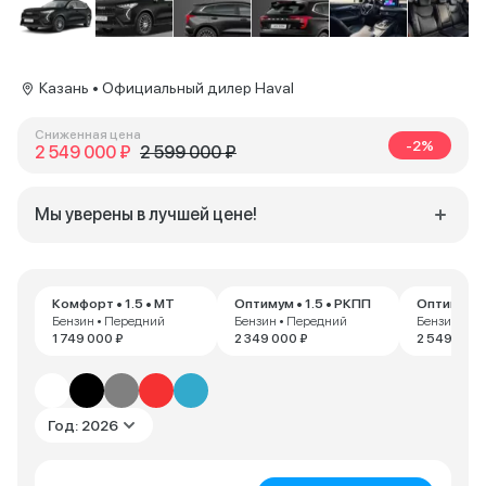
Казань • Официальный дилер Haval
Сниженная цена
-2%
2 549 000 ₽
2 599 000 ₽
Мы уверены в лучшей цене!
Комфорт • 1.5 • MT
Оптимум • 1.5 • РКПП
Оптимум • 
Бензин • Передний
Бензин • Передний
Бензин • П
1 749 000 ₽
2 349 000 ₽
2 549 000 
Год: 2026