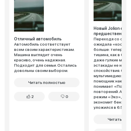
Новый Jolion еще
предшественник
Отличный автомобиль
Переходя со старо
Автомобиль соответствует
ожидала «космети
всем своим характеристикам.
больше: теперь в 
Машина выглядит очень
тишина, как в биб
красиво, очень надежная.
даже гулкие моск
Подходит для семьи. Остались
эстакады не нару
довольны своим выбором.
спокойствия. Обн
мультимедию: гол
помощник наконе
Читать полностью
понимает «Поехал
повторений. А еще
2
0
режим «Эко», кот
экономит бензин –
уложился в 6.5 ли
оценила беспров
зарядку: «Мам, ту
Читать пол
не нужны!» Единст
не смирилась – но