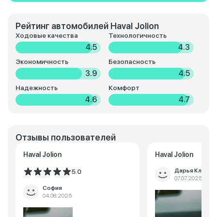
Рейтинг автомобилей Haval Jolion
Ходовые качества
Технологичность
4.5
4.3
Экономичность
Безопасность
3.9
4.5
Надежность
Комфорт
4.6
4.7
Отзывы пользователей
Haval Jolion
Haval Jolion
Дарья Климов
5.0
07.07.2025
София
04.08.2025