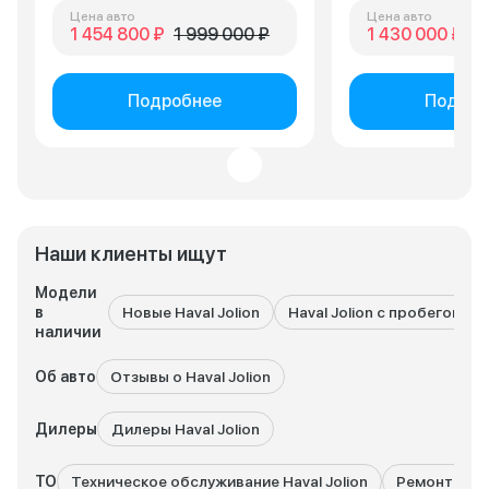
Цена авто
Цена авто
1 454 800 ₽
1 999 000 ₽
1 430 000 ₽
2 
Подробнее
Подроб
Наши клиенты ищут
Модели
в
Новые Haval Jolion
Haval Jolion с пробегом
наличии
Об авто
Отзывы о Haval Jolion
Дилеры
Дилеры Haval Jolion
ТО
Техническое обслуживание Haval Jolion
Ремонт Haval