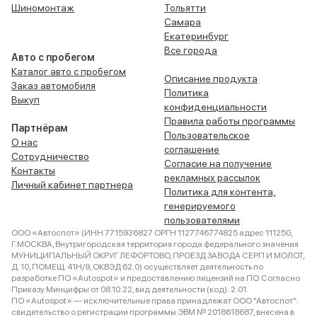
Шиномонтаж
Тольятти
Самара
Екатеринбург
Все города
Авто с пробегом
Каталог авто с пробегом
Описание продукта
Заказ автомобиля
Политика
Выкуп
конфиденциальности
Правила работы программы
Партнёрам
Пользовательское
О нас
соглашение
Сотрудничество
Согласие на получение
Контакты
рекламных рассылок
Личный кабинет партнера
Политика для контента,
генерируемого
пользователями
ООО «Автоспот» (ИНН 7715936827 ОРГН 1127746774825 адрес 111250,
Г.МОСКВА, Внутригородская территория города федерального значения
МУНИЦИПАЛЬНЫЙ ОКРУГ ЛЕФОРТОВО, ПРОЕЗД ЗАВОДА СЕРП И МОЛОТ,
Д. 10, ПОМЕЩ. 41Н/9, ОКВЭД 62.0) осуществляет деятельность по
разработке ПО «Autospot» и предоставлению лицензий на ПО. Согласно
Приказу Минцифры от 08.10.22, вид деятельности (код): 2.01.
ПО «Autospot» — исключительные права принадлежат ООО "Автоспот":
свидетельство о регистрации программы ЭВМ № 2018618687, внесена в