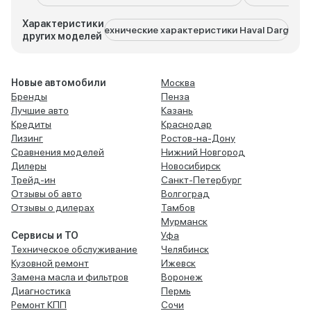
Характеристики
Технические характеристики Haval Dargo
Тех
других моделей
Новые автомобили
Москва
Бренды
Пенза
Лучшие авто
Казань
Кредиты
Краснодар
Лизинг
Ростов-на-Дону
Сравнения моделей
Нижний Новгород
Дилеры
Новосибирск
Трейд-ин
Санкт-Петербург
Отзывы об авто
Волгоград
Отзывы о дилерах
Тамбов
Мурманск
Сервисы и ТО
Уфа
Техническое обслуживание
Челябинск
Кузовной ремонт
Ижевск
Замена масла и фильтров
Воронеж
Диагностика
Пермь
Ремонт КПП
Сочи