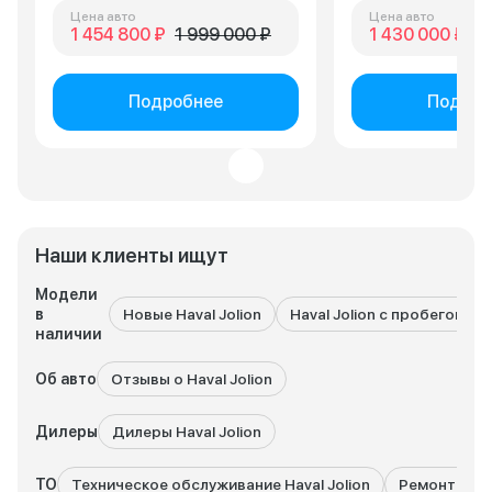
Цена авто
Цена авто
1 454 800 ₽
1 999 000 ₽
1 430 000 ₽
2 
Подробнее
Подроб
Наши клиенты ищут
Модели
в
Новые Haval Jolion
Haval Jolion с пробегом
наличии
Об авто
Отзывы о Haval Jolion
Дилеры
Дилеры Haval Jolion
ТО
Техническое обслуживание Haval Jolion
Ремонт Haval