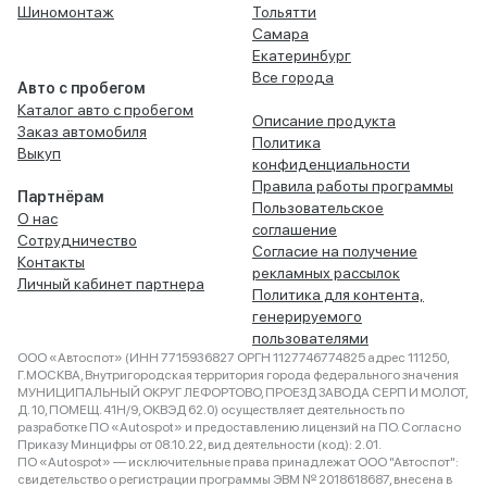
Шиномонтаж
Тольятти
Самара
Екатеринбург
Все города
Авто с пробегом
Каталог авто с пробегом
Описание продукта
Заказ автомобиля
Политика
Выкуп
конфиденциальности
Правила работы программы
Партнёрам
Пользовательское
О нас
соглашение
Сотрудничество
Согласие на получение
Контакты
рекламных рассылок
Личный кабинет партнера
Политика для контента,
генерируемого
пользователями
ООО «Автоспот» (ИНН 7715936827 ОРГН 1127746774825 адрес 111250,
Г.МОСКВА, Внутригородская территория города федерального значения
МУНИЦИПАЛЬНЫЙ ОКРУГ ЛЕФОРТОВО, ПРОЕЗД ЗАВОДА СЕРП И МОЛОТ,
Д. 10, ПОМЕЩ. 41Н/9, ОКВЭД 62.0) осуществляет деятельность по
разработке ПО «Autospot» и предоставлению лицензий на ПО. Согласно
Приказу Минцифры от 08.10.22, вид деятельности (код): 2.01.
ПО «Autospot» — исключительные права принадлежат ООО "Автоспот":
свидетельство о регистрации программы ЭВМ № 2018618687, внесена в