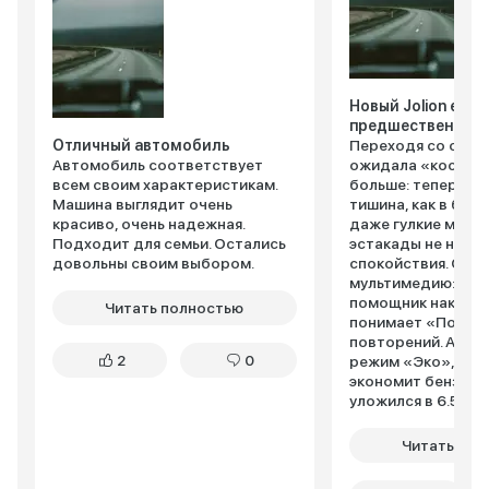
Новый Jolion еще
предшественник
Отличный автомобиль
Переходя со старо
Автомобиль соответствует
ожидала «космети
всем своим характеристикам.
больше: теперь в 
Машина выглядит очень
тишина, как в биб
красиво, очень надежная.
даже гулкие моск
Подходит для семьи. Остались
эстакады не нару
довольны своим выбором.
спокойствия. Обн
мультимедию: гол
помощник наконе
Читать полностью
понимает «Поехал
повторений. А еще
2
0
режим «Эко», кот
экономит бензин –
уложился в 6.5 ли
оценила беспров
зарядку: «Мам, ту
Читать пол
не нужны!» Единст
не смирилась – но