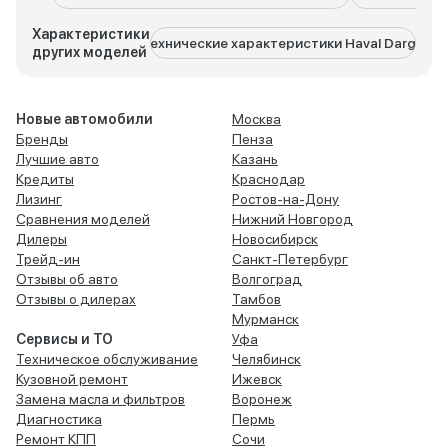
Характеристики
Технические характеристики Haval Dargo
Тех
других моделей
Новые автомобили
Москва
Бренды
Пенза
Лучшие авто
Казань
Кредиты
Краснодар
Лизинг
Ростов-на-Дону
Сравнения моделей
Нижний Новгород
Дилеры
Новосибирск
Трейд-ин
Санкт-Петербург
Отзывы об авто
Волгоград
Отзывы о дилерах
Тамбов
Мурманск
Сервисы и ТО
Уфа
Техническое обслуживание
Челябинск
Кузовной ремонт
Ижевск
Замена масла и фильтров
Воронеж
Диагностика
Пермь
Ремонт КПП
Сочи