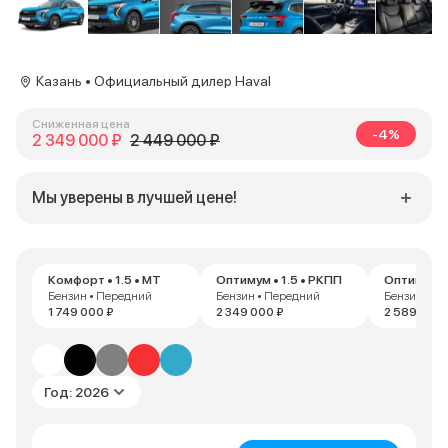
Казань • Официальный дилер Haval
Сниженная цена
-4%
2 349 000 ₽
2 449 000 ₽
Мы уверены в лучшей цене!
Комфорт • 1.5 • MT
Оптимум • 1.5 • РКПП
Оптимум • 
Бензин • Передний
Бензин • Передний
Бензин • П
1 749 000 ₽
2 349 000 ₽
2 589 000 
Год: 2026