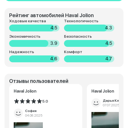
Рейтинг автомобилей Haval Jolion
Ходовые качества
Технологичность
4.5
4.3
Экономичность
Безопасность
3.9
4.5
Надежность
Комфорт
4.6
4.7
Отзывы пользователей
Haval Jolion
Haval Jolion
Дарья Климов
5.0
07.07.2025
София
04.08.2025