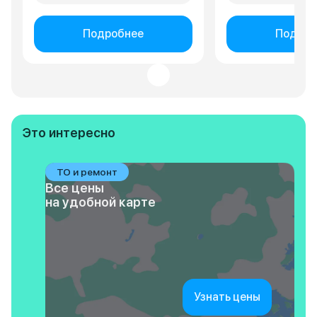
Подробнее
Подроб
Это интересно
ТО и ремонт
Все цены
на удобной карте
Узнать цены