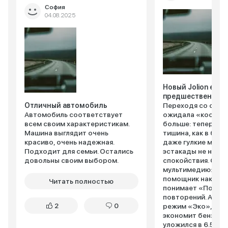
София
04.08.2025
Новый Jolion еще
предшественник
Отличный автомобиль
Переходя со старо
Автомобиль соответствует
ожидала «космети
всем своим характеристикам.
больше: теперь в 
Машина выглядит очень
тишина, как в биб
красиво, очень надежная.
даже гулкие моск
Подходит для семьи. Остались
эстакады не нару
довольны своим выбором.
спокойствия. Обн
мультимедию: гол
помощник наконе
Читать полностью
понимает «Поехал
повторений. А еще
2
0
режим «Эко», кот
экономит бензин –
уложился в 6.5 ли