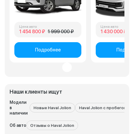
Цена авто
Цена авто
1 454 800 ₽
1 999 000 ₽
1 430 000 ₽
2 
Подробнее
Подроб
Наши клиенты ищут
Модели
в
Новые Haval Jolion
Haval Jolion с пробегом
наличии
Об авто
Отзывы о Haval Jolion