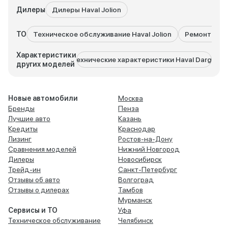
Дилеры
Дилеры Haval Jolion
ТО
Техническое обслуживание Haval Jolion
Ремонт Haval
Характеристики
Технические характеристики Haval Dargo
Тех
других моделей
Новые автомобили
Москва
Бренды
Пенза
Лучшие авто
Казань
Кредиты
Краснодар
Лизинг
Ростов-на-Дону
Сравнения моделей
Нижний Новгород
Дилеры
Новосибирск
Трейд-ин
Санкт-Петербург
Отзывы об авто
Волгоград
Отзывы о дилерах
Тамбов
Мурманск
Сервисы и ТО
Уфа
Техническое обслуживание
Челябинск