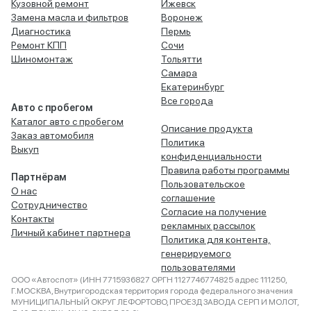
Кузовной ремонт
Ижевск
Замена масла и фильтров
Воронеж
Диагностика
Пермь
Ремонт КПП
Сочи
Шиномонтаж
Тольятти
Самара
Екатеринбург
Все города
Авто с пробегом
Каталог авто с пробегом
Описание продукта
Заказ автомобиля
Политика
Выкуп
конфиденциальности
Правила работы программы
Партнёрам
Пользовательское
О нас
соглашение
Сотрудничество
Согласие на получение
Контакты
рекламных рассылок
Личный кабинет партнера
Политика для контента,
генерируемого
пользователями
ООО «Автоспот» (ИНН 7715936827 ОРГН 1127746774825 адрес 111250,
Г.МОСКВА, Внутригородская территория города федерального значения
МУНИЦИПАЛЬНЫЙ ОКРУГ ЛЕФОРТОВО, ПРОЕЗД ЗАВОДА СЕРП И МОЛОТ,