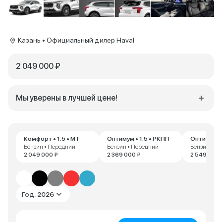
Казань • Официальный дилер Haval
2 049 000 ₽
Мы уверены в лучшей цене!
Комфорт • 1.5 • MT
Оптимум • 1.5 • РКПП
Оптимум • 
Бензин • Передний
Бензин • Передний
Бензин • П
2 049 000 ₽
2 369 000 ₽
2 549 000 
Год: 2026