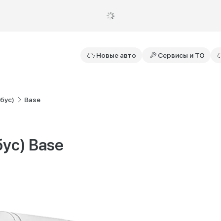
Новые авто
Сервисы и ТО
бус)
Base
бус) Base