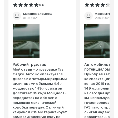
5.0
4.2
Михаил Коломоец
Максим Игнат
01.04.2021
20.03.2021
Рабочий грузовик
Автомобиль с хо
Мой отзыв – о грузовике Газ
потенциалом.
Садко. Авто комплектуется
Приобрел автомоб
дизелем с четырьмя рядными
комплектации 4.4
цилиндрами объемом 4.4 л,
конце 2019 года. 
мощностью 149 л.с., разгон
149 л.с, полный п
достигает 95 км/ч. Мощность
на сегодня чуть б
передается на обе оси с
км, использую для
помощью механической
грузоперевозок. 
коробки передач. Отличный
ГАЗ такого уровня
клиренс в 315 мм гарантирует
считал надежными
вам великолепную езду по
сравнительно нед