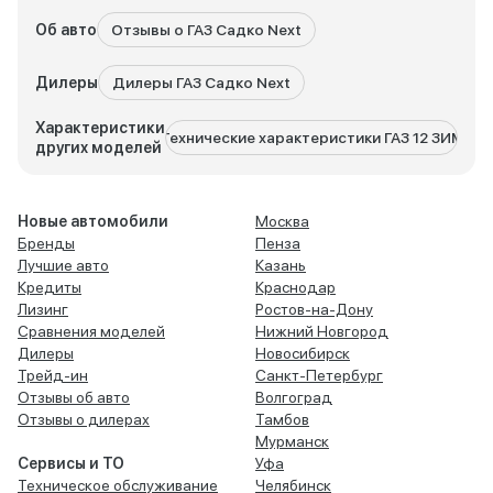
Об авто
Отзывы о ГАЗ Садко Next
Дилеры
Дилеры ГАЗ Садко Next
Характеристики
Технические характеристики ГАЗ 12 ЗИМ
Техничес
других моделей
Новые автомобили
Москва
Бренды
Пенза
Лучшие авто
Казань
Кредиты
Краснодар
Лизинг
Ростов-на-Дону
Сравнения моделей
Нижний Новгород
Дилеры
Новосибирск
Трейд-ин
Санкт-Петербург
Отзывы об авто
Волгоград
Отзывы о дилерах
Тамбов
Мурманск
Сервисы и ТО
Уфа
Техническое обслуживание
Челябинск