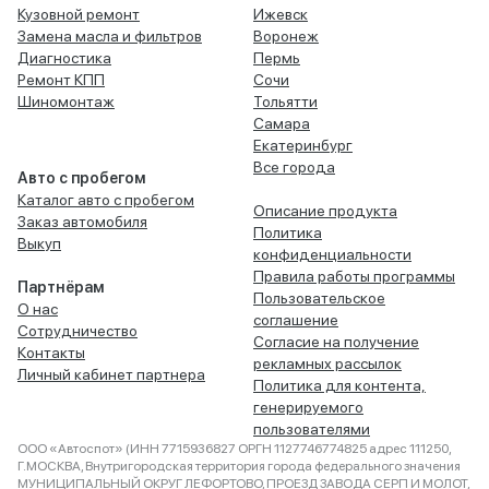
Кузовной ремонт
Ижевск
Замена масла и фильтров
Воронеж
Диагностика
Пермь
Ремонт КПП
Сочи
Шиномонтаж
Тольятти
Самара
Екатеринбург
Все города
Авто с пробегом
Каталог авто с пробегом
Описание продукта
Заказ автомобиля
Политика
Выкуп
конфиденциальности
Правила работы программы
Партнёрам
Пользовательское
О нас
соглашение
Сотрудничество
Согласие на получение
Контакты
рекламных рассылок
Личный кабинет партнера
Политика для контента,
генерируемого
пользователями
ООО «Автоспот» (ИНН 7715936827 ОРГН 1127746774825 адрес 111250,
Г.МОСКВА, Внутригородская территория города федерального значения
МУНИЦИПАЛЬНЫЙ ОКРУГ ЛЕФОРТОВО, ПРОЕЗД ЗАВОДА СЕРП И МОЛОТ,