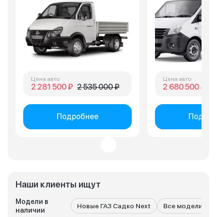
внимание.
Цена авто
Цена авто
2 281 500 ₽
2 535 000 ₽
2 680 500 ₽
3
Подробнее
Подроб
Наши клиенты ищут
Модели в
Новые ГАЗ Садко Next
Все модели ГАЗ
наличии