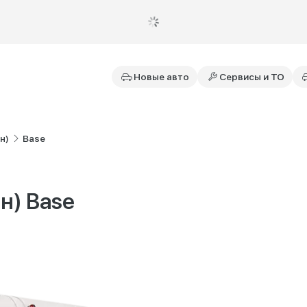
Новые авто
Сервисы и ТО
н)
Base
н) Base