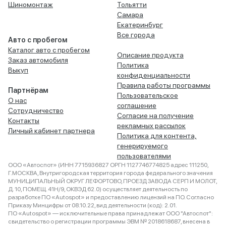
Шиномонтаж
Тольятти
Самара
Екатеринбург
Все города
Авто с пробегом
Каталог авто с пробегом
Описание продукта
Заказ автомобиля
Политика
Выкуп
конфиденциальности
Правила работы программы
Партнёрам
Пользовательское
О нас
соглашение
Сотрудничество
Согласие на получение
Контакты
рекламных рассылок
Личный кабинет партнера
Политика для контента,
генерируемого
пользователями
ООО «Автоспот» (ИНН 7715936827 ОРГН 1127746774825 адрес 111250,
Г.МОСКВА, Внутригородская территория города федерального значения
МУНИЦИПАЛЬНЫЙ ОКРУГ ЛЕФОРТОВО, ПРОЕЗД ЗАВОДА СЕРП И МОЛОТ,
Д. 10, ПОМЕЩ. 41Н/9, ОКВЭД 62.0) осуществляет деятельность по
разработке ПО «Autospot» и предоставлению лицензий на ПО. Согласно
Приказу Минцифры от 08.10.22, вид деятельности (код): 2.01.
ПО «Autospot» — исключительные права принадлежат ООО "Автоспот":
свидетельство о регистрации программы ЭВМ № 2018618687, внесена в