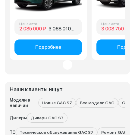
Цена авто
Цена авто
2 085 000 ₽
3 068 010 ₽
3 008 750 ₽
3 
Подробнее
Подроб
Наши клиенты ищут
Модели в
Новые GAC S7
Все модели GAC
GAC с
наличии
Дилеры
Дилеры GAC S7
ТО
Техническое обслуживание GAC S7
Ремонт GAC S7