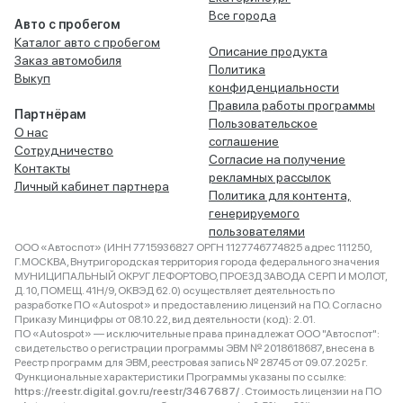
Все города
Авто с пробегом
Каталог авто с пробегом
Описание продукта
Заказ автомобиля
Политика
Выкуп
конфиденциальности
Правила работы программы
Партнёрам
Пользовательское
О нас
соглашение
Сотрудничество
Согласие на получение
Контакты
рекламных рассылок
Личный кабинет партнера
Политика для контента,
генерируемого
пользователями
ООО «Автоспот» (ИНН 7715936827 ОРГН 1127746774825 адрес 111250,
Г.МОСКВА, Внутригородская территория города федерального значения
МУНИЦИПАЛЬНЫЙ ОКРУГ ЛЕФОРТОВО, ПРОЕЗД ЗАВОДА СЕРП И МОЛОТ,
Д. 10, ПОМЕЩ. 41Н/9, ОКВЭД 62.0) осуществляет деятельность по
разработке ПО «Autospot» и предоставлению лицензий на ПО. Согласно
Приказу Минцифры от 08.10.22, вид деятельности (код): 2.01.
ПО «Autospot» — исключительные права принадлежат ООО "Автоспот":
свидетельство о регистрации программы ЭВМ № 2018618687, внесена в
Реестр программ для ЭВМ, реестровая запись № 28745 от 09.07.2025 г.
Функциональные характеристики Программы указаны по ссылке:
https://reestr.digital.gov.ru/reestr/3467687/
. Стоимость лицензии на ПО