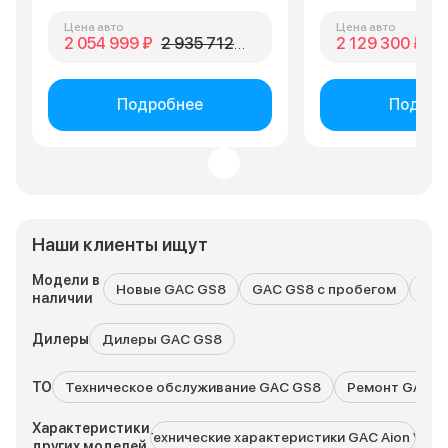
Цена авто
Цена авто
2 054 999 ₽
2 935 712 ₽
2 129 300 ₽
2 
Подробнее
Подроб
Наши клиенты ищут
Модели в
Новые GAC GS8
GAC GS8 с пробегом
Все
наличии
Дилеры
Дилеры GAC GS8
ТО
Техническое обслуживание GAC GS8
Ремонт GAC G
Характеристики
Технические характеристики GAC Aion V
Техни
других моделей