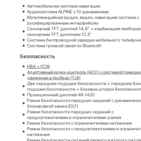
Автомобильная система навигации
Аудиосистема ALPINE с 10 динамиками
Мультимедийная (аудио, видео, навигация) система с
русифицированным интерфейсом
Сенсорный TFT дисплей 14,6" + комбинация приборов
сенсорным TFT дисплеем 12,3"
Система беспроводной зарядки мобильного телефон
Система громкой связи по Bluetooth
Безопасность
HBA + FCW
Адаптивный круиз-контроль (ACC) с системой помощи
движении в пробках (TJA)
Две передние подушки безопасности + передние бок
подушки безопасности + боковые шторки безопаснос
Проекционный дисплей AR-HUD
Ремни безопасности передних сидений с динамическ
блокировкой замка (DLT)
Ремни безопасности передних сидений с
преднатяжителями и ограничителями усилия
Ремни безопасности с ограничителями натяжения
Ремни безопасности с преднатяжителями и ограничи
натяжения
Ремни безопасности сидений первого и второго рядов