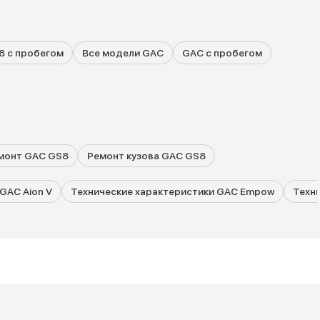
8 с пробегом
Все модели GAC
GAC с пробегом
монт GAC GS8
Ремонт кузова GAC GS8
GAC Aion V
Технические характеристики GAC Empow
Техн