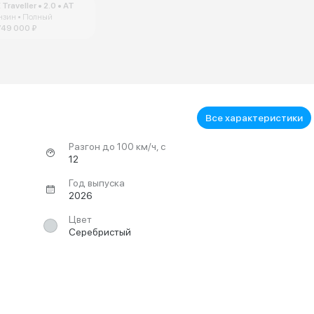
Traveller • 2.0 • AT
нзин • Полный
749 000 ₽
Все характеристики
Разгон до 100 км/ч, с
12
Год выпуска
2026
Цвет
Серебристый