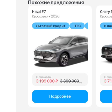
Похожие предложения
Haval F7
Chery 
Кроссовер • 2026
Кроссов
Льготный кредит
ПТС
В наличии
В на
Цена авто
Цена
3 199 000 ₽
3 399 000 ₽
3 71
Подробнее