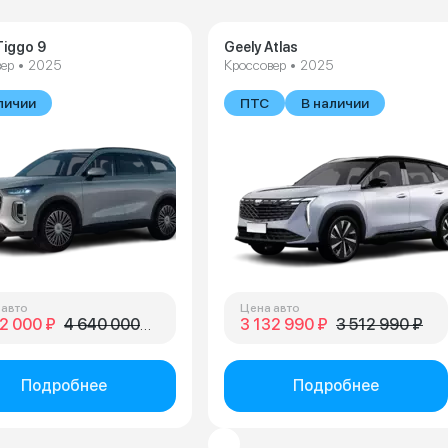
Tiggo 9
Geely Atlas
ер • 2025
Кроссовер • 2025
личии
ПТС
В наличии
 авто
Цена авто
2 000 ₽
4 640 000 ₽
3 132 990 ₽
3 512 990 ₽
Подробнее
Подробнее