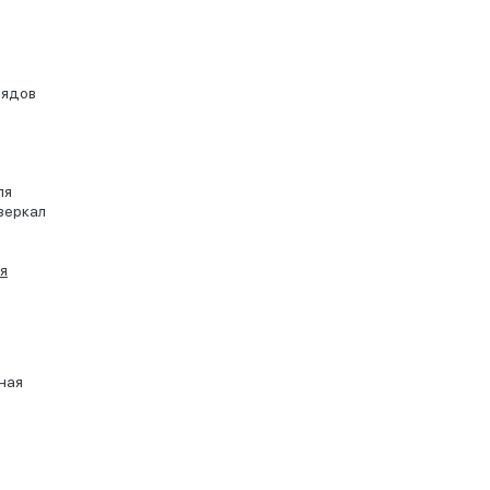
рядов
ля
зеркал
я
ная