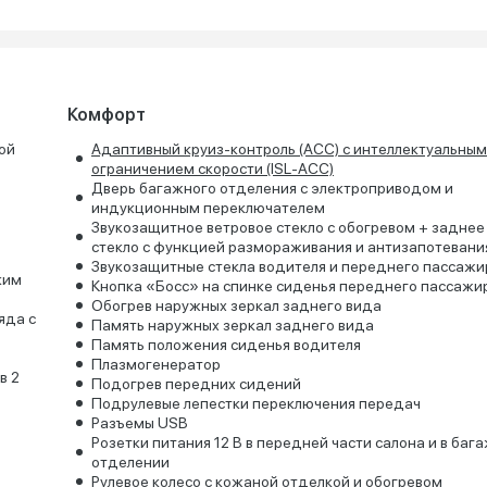
Комфорт
ой
Адаптивный круиз-контроль (ACC) с интеллектуальным
ограничением скорости (ISL-ACC)
Дверь багажного отделения с электроприводом и
индукционным переключателем
Звукозащитное ветровое стекло с обогревом + заднее
стекло с функцией размораживания и антизапотевани
Звукозащитные стекла водителя и переднего пассажи
ким
Кнопка «Босс» на спинке сиденья переднего пассажи
Обогрев наружных зеркал заднего вида
яда с
Память наружных зеркал заднего вида
Память положения сиденья водителя
Плазмогенератор
в 2
Подогрев передних сидений
Подрулевые лепестки переключения передач
Разъемы USB
Розетки питания 12 В в передней части салона и в баг
отделении
Рулевое колесо с кожаной отделкой и обогревом