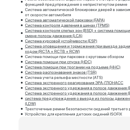
функцией предупреждения о непристегнутом ремне
Система автоматической блокировки дверей в зависи
от скорости автомобиля
Система автоматической парковки (FAPA)
Система контроля давления в шинах (TPMS)
Система контроля слепых зон (BSD) + система помощи
смене полосы движения (LCA)
Система курсовой устойчивости (ESP)
Система оповещения и торможения при выезде задн
ходом (RCTA + RCTB + RCW)
Система помощи при парковке с круговым обзором
Система помощи при спуске (HDC)
Система помощи при трогании на подъеме (HHC)
Система распознавания знаков (TSR)
Система учета рельефа местности (ATS)
Система экстренного реагирования ЭРА-ГЛОНАСС
Система экстренного удержания в полосе движения (
Система экстренного удержания в полосе движения (
система предупреждения о выезде из полосы движен
(LDW)
Трехточечные ремни безопасности сидений третьего 
Устройство для крепления детских сидений ISOFIX