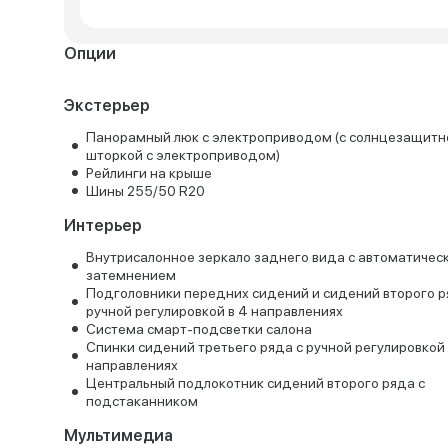
Опции
Экстерьер
Панорамный люк с электроприводом (с солнцезащитн
шторкой с электроприводом)
Рейлинги на крыше
Шины 255/50 R20
Интерьер
Внутрисалонное зеркало заднего вида с автоматичес
затемнением
Подголовники передних сидений и сидений второго р
ручной регулировкой в 4 направлениях
Система смарт-подсветки салона
Спинки сидений третьего ряда с ручной регулировкой 
направлениях
Центральный подлокотник сидений второго ряда с
подстаканником
Мультимедиа