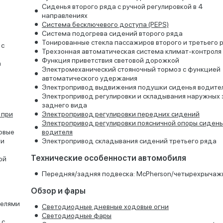
Сиденья второго ряда с ручной регулировкой в 4
направлениях
Система бесключевого доступа (PEPS)
Система подогрева сидений второго ряда
Тонированные стекла пассажиров второго и третьего 
 с
Трехзонная автоматическая система климат-контроля
Функция приветствия световой дорожкой
а
Электромеханический стояночный тормоз с функцией
автоматического удержания
Электропривод выдвижения подушки сиденья водите
Электропривод регулировки и складывания наружных 
заднего вида
 при
Электропривод регулировки передних сидений
Электропривод регулировки поясничной опоры сидень
овые
водителя
ти
Электропривод складывания сидений третьего ряда
Технические особенности автомобиля
ой
Передняя/задняя подвеска: McPherson/четырехрычаж
Обзор и фары
телями
Светодиодные дневные ходовые огни
Светодиодные фары
 с