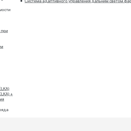
Система адаптивного управления дальним светом фа
мости
 при
им
ELKA)
ELKA) +
ия
ряда