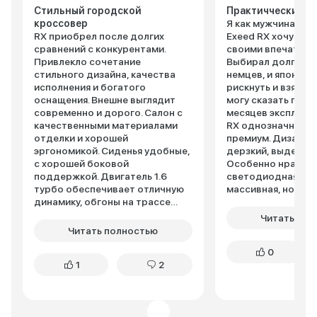
Стильный городской
Практиччески пр
кроссовер
Я как мужчина, пе
RX приобрел после долгих
Exeed RX хочу под
сравнений с конкурентами.
своими впечатлен
Привлекло сочетание
Выбирал долго, с
стильного дизайна, качества
немцев, и японцев
исполнения и богатого
рискнуть и взять "
оснащения. Внешне выглядит
могу сказать посл
современно и дорого. Салон с
месяцев эксплуат
качественными материалами
RX однозначно зая
отделки и хорошей
премиум. Дизайн 
эргономикой. Сиденья удобные,
дерзкий, выделяет
с хорошей боковой
Особенно нравит
поддержкой. Двигатель 1.6
светодиодная опт
турбо обеспечивает отличную
массивная, но при
динамику, обгоны на трассе
обтекаемая форма
выполняются уверенно.
не разочаровал. 
Читать пол
Подвеска настроена
приятные на ощупь
Читать полностью
комфортно, неровности
мягкий пластик – 
0
отрабатывает хорошо.
добротно. Эргоно
1
2
Оснащение богатое даже в
продумана, все по
базовой комплектации. Расход
сиденья удобные, 
в смешанном цикле около 8.5
регулировок, на д
литров. За время эксплуатации
расстояния спина 
никаких серьезных проблем не
касается ездовых