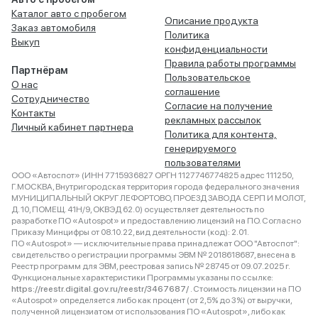
Каталог авто с пробегом
Описание продукта
Заказ автомобиля
Политика
Выкуп
конфиденциальности
Правила работы программы
Партнёрам
Пользовательское
О нас
соглашение
Сотрудничество
Согласие на получение
Контакты
рекламных рассылок
Личный кабинет партнера
Политика для контента,
генерируемого
пользователями
ООО «Автоспот» (ИНН 7715936827 ОРГН 1127746774825 адрес 111250,
Г.МОСКВА, Внутригородская территория города федерального значения
МУНИЦИПАЛЬНЫЙ ОКРУГ ЛЕФОРТОВО, ПРОЕЗД ЗАВОДА СЕРП И МОЛОТ,
Д. 10, ПОМЕЩ. 41Н/9, ОКВЭД 62.0) осуществляет деятельность по
разработке ПО «Autospot» и предоставлению лицензий на ПО. Согласно
Приказу Минцифры от 08.10.22, вид деятельности (код): 2.01.
ПО «Autospot» — исключительные права принадлежат ООО "Автоспот":
свидетельство о регистрации программы ЭВМ № 2018618687, внесена в
Реестр программ для ЭВМ, реестровая запись № 28745 от 09.07.2025 г.
Функциональные характеристики Программы указаны по ссылке:
https://reestr.digital.gov.ru/reestr/3467687/
. Стоимость лицензии на ПО
«Autospot» определяется либо как процент (от 2,5% до 3%) от выручки,
полученной лицензиатом от использования ПО «Autospot», либо как