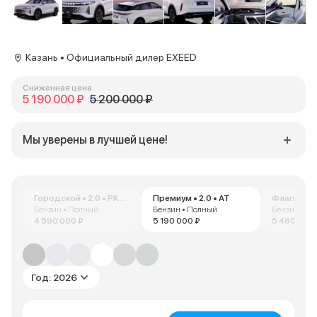
Казань • Официальный дилер EXEED
Сниженная цена
5 190 000 ₽
5 200 000 ₽
Мы уверены в лучшей цене!
Городской • 2.0 • РКПП
Премиум • 2.0 • AT
Флагман • 
Бензин • Полный
Бензин • Полный
Бензин • П
4 590 000 ₽
5 190 000 ₽
5 480 000 
Год: 2026