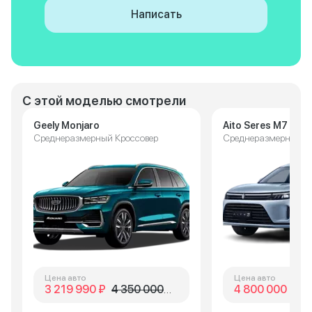
Написать
С этой моделью смотрели
Geely Monjaro
Aito Seres M7
Среднеразмерный Кроссовер
Среднеразмерный К
Цена авто
Цена авто
3 219 990 ₽
4 350 000 ₽
4 800 000 ₽
5 