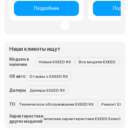
Подробнее
Подроб
Наши клиенты ищут
Модели в
Новые EXEED RX
Все модели EXEED
EXE
наличии
Об авто
Отзывы о EXEED RX
Дилеры
Дилеры EXEED RX
ТО
Техническое обслуживание EXEED RX
Ремонт EXEED
Характеристики
Технические характеристики EXEED Exlantix ES
Техничес
других моделей