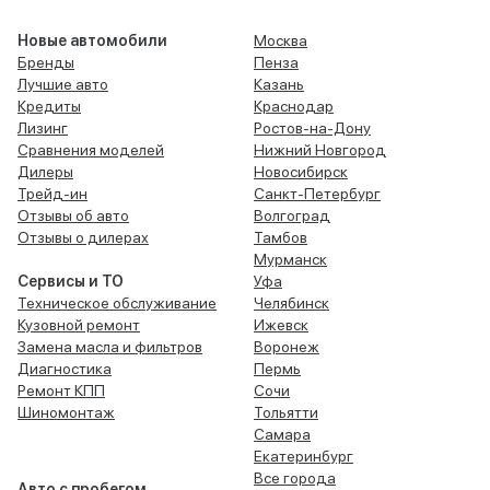
Новые автомобили
Москва
Бренды
Пенза
Лучшие авто
Казань
Кредиты
Краснодар
Лизинг
Ростов-на-Дону
Сравнения моделей
Нижний Новгород
Дилеры
Новосибирск
Трейд-ин
Санкт-Петербург
Отзывы об авто
Волгоград
Отзывы о дилерах
Тамбов
Мурманск
Сервисы и ТО
Уфа
Техническое обслуживание
Челябинск
Кузовной ремонт
Ижевск
Замена масла и фильтров
Воронеж
Диагностика
Пермь
Ремонт КПП
Сочи
Шиномонтаж
Тольятти
Самара
Екатеринбург
Все города
Авто с пробегом