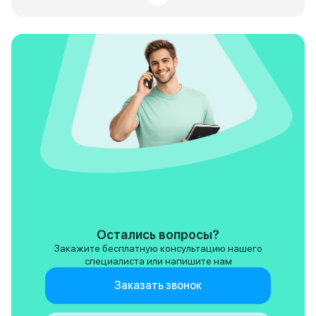
возникало.
характеристик, то
все на уровне. Дв
уверенно, разгон 
коробка переключ
без рывков. Как м
Exeed RX вполне 
автомобиль за сво
предлагает совр
дизайн, комфортн
хорошие ездовые
характеристики и
комплектацию. Ес
рискнуть и попро
новое, то я бы ре
присмотреться к 
Главное не забыва
хорошее обслужив
бережное отношен
Остались вопросы?
надеюсь, машина 
Закажите бесплатную консультацию нашего
долго и верно.
специалиста или напишите нам
Заказать звонок