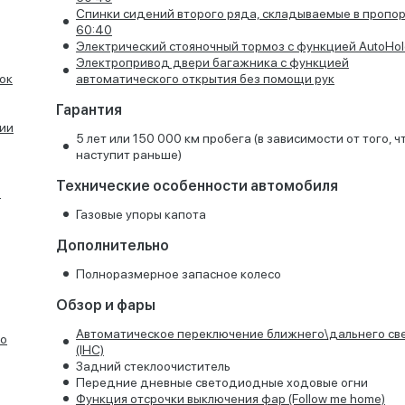
Спинки сидений второго ряда, складываемые в пропо
60:40
Электрический стояночный тормоз с функцией AutoHol
Электропривод двери багажника с функцией
ок
автоматического открытия без помощи рук
Гарантия
ии
5 лет или 150 000 км пробега (в зависимости от того, ч
наступит раньше)
Технические особенности автомобиля
й
Газовые упоры капота
Дополнительно
Полноразмерное запасное колесо
Обзор и фары
Автоматическое переключение ближнего\дальнего св
го
(IHC)
Задний стеклоочиститель
Передние дневные светодиодные ходовые огни
Функция отсрочки выключения фар (Follow me home)