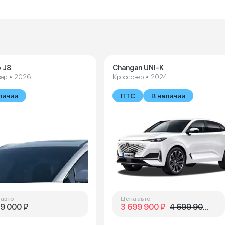
 J8
Changan UNI-K
ер • 2026
Кроссовер • 2024
личии
ПТС
В наличии
 авто
Цена авто
99 000 ₽
3 699 900 ₽
4 699 900 ₽