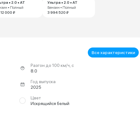
ьтра • 2.0 • AT
Ультра • 2.0 • AT
нзин • Полный
Бензин • Полный
712 000 ₽
3 994 520 ₽
Все характеристики
Разгон до 100 км/ч, с
8.0
Год выпуска
2025
Цвет
Искрящийся белый