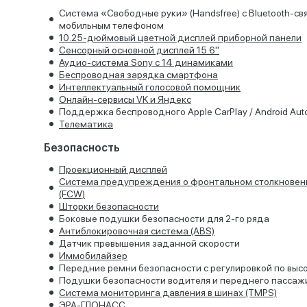
Система «Свободные руки» (Handsfree) с Bluetooth-св
мобильным телефоном
10.25-дюймовый цветной дисплей приборной панели
Cенсорный основной дисплей 15.6"
Аудио-система Sony с 14 динамиками
Беспроводная зарядка смартфона
Интеллектуальный голосовой помощник
Онлайн-сервисы VK и Яндекс
Поддержка беспроводного Apple CarPlay / Android Aut
Телематика
Безопасность
Проекционный дисплей
Система предупреждения о фронтальном столкновен
(FCW)
Шторки безопасности
Боковые подушки безопасности для 2-го ряда
Антиблокировочная система (ABS)
Датчик превышения заданной скорости
Иммобилайзер
Передние ремни безопасности с регулировкой по выс
Подушки безопасности водителя и переднего пассаж
Система мониторинга давления в шинах (TMPS)
ЭРА-ГЛОНАСС