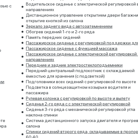
Водительское сиденье с электрической регулировкой 
язью с
направлениях
Дистанционное управление открытием двери багажни
открытие кнопкой из салона
Зеркало заднего вида с автозатемнением
Обогрев сидений 1-го и 2-го ряда
Память передних сидений
Пассажирское сиденье с регулировкой поддержки для
Пассажирское сиденье с функцией массажа
o
Пассажирское сиденье с электрической регулировкой 
направлениях
Передние и задние электростеклоподъемники
Передний центральный подлокотник с охлаждаемой
ёмкостью для хранения (с подсветкой)
ии
Подголовники всех сидений с регулировкой по высоте
Подсветка в солнцезащитном козырьке водителя и
пассажира
Рулевая колонка с регулировкой по высоте и вылету
Сиденья 2-го ряда с с электрической регулировкой
Сиденья 3-го ряда с механической регулировкой угла
наклона спинки
оте
Система дистанционного запуска двигателя и прогре
ира
салона
Спинки сидений второго ряда, складываемые в пропо
60:40