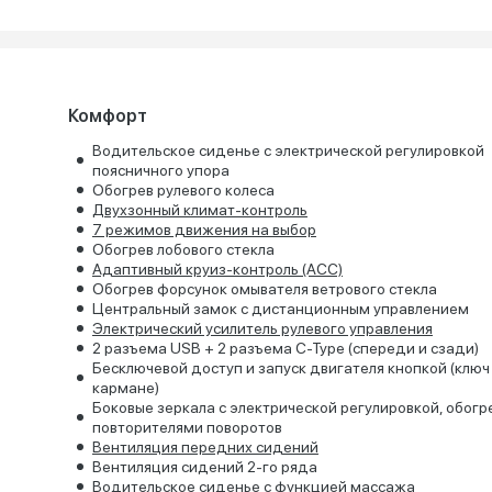
Комфорт
Водительское сиденье с электрической регулировкой
поясничного упора
Обогрев рулевого колеса
Двухзонный климат-контроль
7 режимов движения на выбор
Обогрев лобового стекла
Адаптивный круиз-контроль (ACC)
Обогрев форсунок омывателя ветрового стекла
Центральный замок с дистанционным управлением
Электрический усилитель рулевого управления
2 разъема USB + 2 разъема C-Type (спереди и сзади)
Бесключевой доступ и запуск двигателя кнопкой (ключ
кармане)
Боковые зеркала с электрической регулировкой, обогр
повторителями поворотов
Вентиляция передних сидений
Вентиляция сидений 2-го ряда
Водительское сиденье с функцией массажа