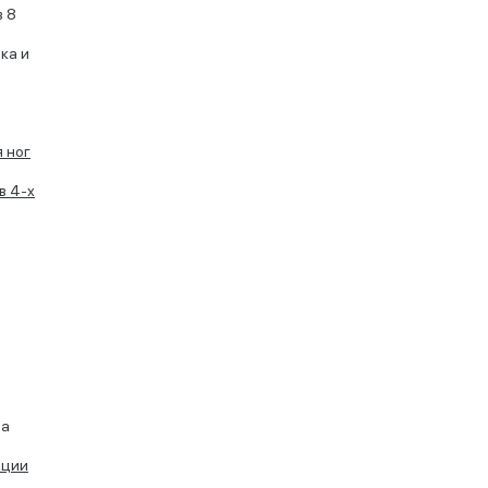
в 8
ка и
 ног
в 4-х
ва
рции