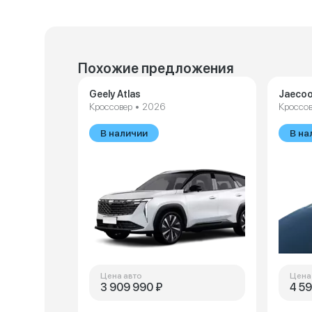
Похожие предложения
Geely Atlas
Jaecoo
Кроссовер • 2026
Кроссов
В наличии
В на
Цена авто
Цена
3 909 990 ₽
4 5