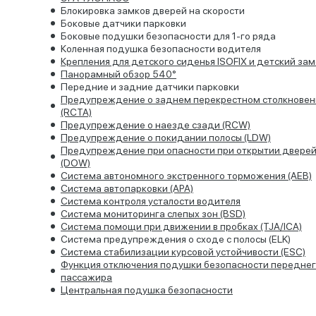
Блокировка замков дверей на скорости
Боковые датчики парковки
Боковые подушки безопасности для 1-го ряда
Коленная подушка безопасности водителя
Крепления для детского сиденья ISOFIX и детский зам
Панорамный обзор 540°
Передние и задние датчики парковки
Предупреждение о заднем перекрестном столкновен
(RCTA)
Предупреждение о наезде сзади (RCW)
Предупреждение о покидании полосы (LDW)
Предупреждение при опасности при открытии двере
(DOW)
Система автономного экстренного торможения (AEB)
Система автопарковки (APA)
Система контроля усталости водителя
Система мониторинга слепых зон (BSD)
Система помощи при движении в пробках (TJA/ICA)
Система предупреждения о сходе с полосы (ELK)
Система стабилизации курсовой устойчивости (ESC)
Функция отключения подушки безопасности передне
пассажира
Центральная подушка безопасности