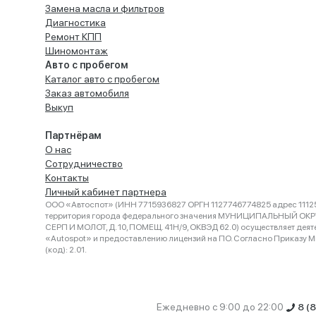
Замена масла и фильтров
Диагностика
Ремонт КПП
Шиномонтаж
Авто с пробегом
Каталог авто с пробегом
Заказ автомобиля
Выкуп
Партнёрам
О нас
Сотрудничество
Контакты
Личный кабинет партнера
ООО «Автоспот» (ИНН 7715936827 ОРГН 1127746774825 адрес 11125
территория города федерального значения МУНИЦИПАЛЬНЫЙ ОК
СЕРП И МОЛОТ, Д. 10, ПОМЕЩ. 41Н/9, ОКВЭД 62.0) осуществляет деят
«Autospot» и предоставлению лицензий на ПО. Согласно Приказу Ми
(код): 2.01.
Ежедневно с 9:00 до 22:00
8 (