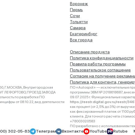
Воронеж
Пермь
Сочи
Тольятти
Самара
Екатеринбург
Все города
Описание продукта
Политика конфиденциальности
Правила работы программы
Пользовательское соглашение
Согласие на получение рекламн
Политика для контента, генери
0, Г.МОСКВА, Внутригородская
ПО «Autospot» — исключительные пра
РУГ ЛЕФОРТОВО, ПРОЕЗД ЗАВОДА
программы ЭВМ № 2018618687, внесена
ельность по разработке ПО
09.07.2025 г. Функциональные характ
нцифры от 08.10.22, вид деятельности
https://reestr.digital.gov.ru/reestr/3
как процент (от 2,5% до 3%) от выруч
как фиксированный платеж от 1100 ру
клиента. Для точного расчета стоимо
+78003020583
ПО разработано с использованием техно
800) 302-05-83
Телеграм
Вконтакте
YouTube
Rutube