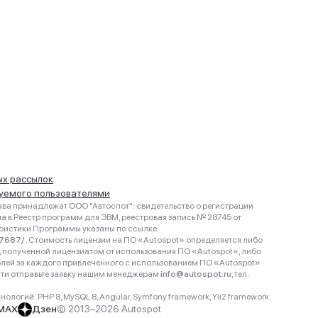
ых рассылок
руемого пользователями
ва принадлежат ООО "Автоспот": свидетельство о регистрации
 в Реестр программ для ЭВМ, реестровая запись № 28745 от
еристики Программы указаны по ссылке:
467687/
. Стоимость лицензии на ПО «Autospot» определяется либо
ки, полученной лицензиатом от использования ПО «Autospot», либо
блей за каждого привлеченного с использованием ПО «Autospot»
сти отправьте заявку нашим менеджерам
info@autospot.ru
, тел.
логий: PHP 8, MySQL 8, Angular, Symfony framework, Yii2 framework.
MAX
Дзен
© 2013–2026 Autospot