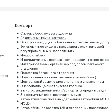
Комфорт
Система бесключевого доступа
Адаптивный круиз-контроль
Электропривод двери багажника с бесключевым дост
Эргономичное сиденье пассажира с электрической
регулировкой в 4-х направлениях
ием
Иммобилайзер
Индивидуальные зеркала в солнцезащитных козырька
Интегрированный органайзер под полом багажного
отделения
Подсветка багажного отделения
жиров
Подстаканники на центральной консоли (2 шт.)
Центральный замок с дистанционным управлением
Энергопоглощающая рулевая колонка
2 многофункциональных USB порта (спереди и сзади)
3-х режимный электроусилитель руля
Автоматическая система удержания автомобиля (AUT
HOLD)
Автомобильная розетка 12В для передних пассажиров