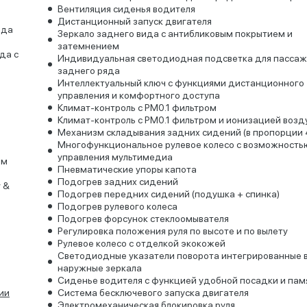
Вентиляция сиденья водителя
Дистанционный запуск двигателя
яда
Зеркало заднего вида с антибликовым покрытием и
затемнением
да с
Индивидуальная светодиодная подсветка для пасса
заднего ряда
Интеллектуальный ключ с функциями дистанционного
управления и комфортного доступа
Климат-контроль с PM0.1 фильтром
Климат-контроль с PM0.1 фильтром и ионизацией возд
Механизм складывания задних сидений (в пропорции 
Многофункциональное рулевое колесо с возможность
управления мультимедиа
ым
Пневматические упоры капота
Подогрев задних сидений
 &
Подогрев передних сидений (подушка + спинка)
Подогрев рулевого колеса
Подогрев форсунок стеклоомывателя
Регулировка положения руля по высоте и по вылету
Рулевое колесо с отделкой экокожей
Светодиодные указатели поворота интегрированные 
наружные зеркала
Сиденье водителя с функцией удобной посадки и па
ии
Система бесключевого запуска двигателя
Электромеханическая блокировка руля