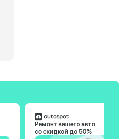
Технические характеристики Changan CS35 Max
Технические
Ремонт вашего авто
со скидкой до 50%