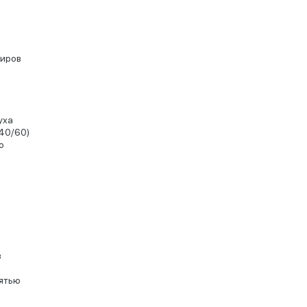
жиров
уха
40/60)
ю
в
мятью