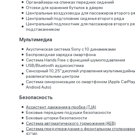
Органайзеры на спинках передних сидений
Отсеки для хранения бутылок в дверях
Центральные воздуховоды для пассажиров второго р
Центральный подголовник сиденья второго ряда
Центральный подлокотник для пассажиров второго ря
подстаканником
Мультимедиа
Акустическая система Sony с 10 динамиками
Беспроводная зарядка смартфона
Система Hands Free с функцией шумоподавления
USB/Bluetooth аудиосистема
Сенсорный 10,25"дисплей управления мультимедийн
развлекательным центром
Система синхронизации со смартфоном (Apple CarPlay
Android Auto)
Безопасность
Ассистент движения в пробке (TJA)
Боковые передние подушки безопасности
Боковые шторки безопасности
Система автоматического торможения (AEB)
Система предупреждения о фронтальном столкновен
(FCW)