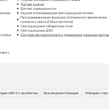
Датчик дождя
Датчик освещенности
ренном
Задняя опоясывающая светодиодная оптика
Программируемая функция отложенного выключения
головного света (Follow me home)
Светодиодные габаритные огни
Светодиодные ДХО
го ряда
Система автоматического управления дальним светом
жира с
ngan UNI-V с пробегом
Все модели Changan
Changan с пр