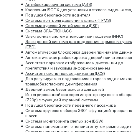
Антиблокировочная система (ABS)
Крепления ISOFIX для установки детского сиденья сз
Подушка безопасности водителя
Система контроля давления в шинах (TPMS)
Система курсовой устойчивости (ESP)
Система ЭРА-ГЛОНАСС
Электронная система помощи при подъеме (HHC)
Электронной система распределения тормозных усил
(EBD)
Автоматическая блокировка дверей при начале движ
Автоматическая разблокировка дверей при столкнове
Ассистент парковки отображением дистанции до
препятствия и звуковым информированием
Ассистент смены полосы движения (LCS)
Два регулируемых подголовника второго ряда с меха
травмобезопасного демпфирования
Дверной замок безопасности для детей
Интегрированный видеорегистратор кругового обзор
(720p) с функцией охранной системы
Подушка безопасности переднего пассажира
Система кругового обзора 360° с функцией прозрачн
шасси
Система мониторинга слепых зон (BSW)
Система напоминания о непристегнутом ремне водит
Система напоминания о непристегнутом ремне перед