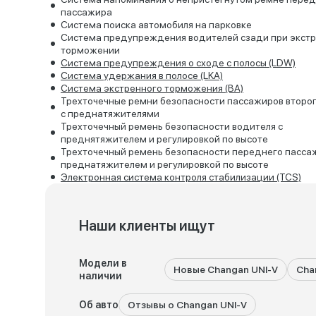
пассажира
Система поиска автомобиля на парковке
Система предупреждения водителей сзади при экст
торможении
Система предупреждения о сходе с полосы (LDW)
Система удержания в полосе (LKA)
Система экстренного торможения (BA)
Трехточечные ремни безопасности пассажиров второ
с преднатяжителями
Трехточечный ремень безопасности водителя с
преднятяжителем и регулировкой по высоте
Трехточечный ремень безопасности переднего пасса
преднатяжителем и регулировкой по высоте
Электронная система контроля стабилизации (ТСЅ)
Наши клиенты ищут
Модели в
Новые Changan UNI-V
Cha
наличии
Об авто
Отзывы о Changan UNI-V