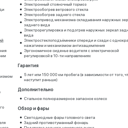
Электронный стояночный тормоз
ади
Электрообогрев ветрового стекла
Электрообогрев заднего стекла
Электропривод механизма складывания наружных зе
заднего вида
Электрорегулировка и подогрев наружных зеркал зад
вида
ий
Электростеклоподъёмники спереди и сзади с однокр
нажатием и механизмом антизащемления
ения
Эргономичное сиденье водителя с электрической
нии
регулировкой в 10-ти направлениях
Гарантия
5 лет или 150 000 км пробега (в зависимости от того, ч
низмом
наступит раньше)
Дополнительно
а
Стальное полноразмерное запасное колесо
ого
Обзор и фары
Светодиодные фары головного света
еля
Задний противотуманный фонарь
него
Подсветка заднего номерного знака