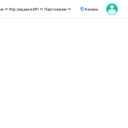
ом
Юр.лицам и ИП
Партнерам
Казань