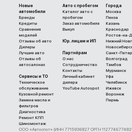
Новые
Авто с пробегом
Города
автомобили
Каталог авто с
Москва
Бренды
пробегом
Пенза
Кредиты
Заказ автомобиля
Казань
Сравнения
Выкуп
Краснодар
моделей
Ростов-на-
Отзывы об авто
Юр. лицам и ИП
Нижний Нов
Дилеры
Новосибирс
Лучшие авто
Партнёрам
Санкт-Пете
Отзывы об
О нас
Волгоград
автосалонах
Сотрудничество
Тамбов
Контакты
Мурманск
Сервисы и ТО
Личный кабинет
Уфа
Техническое
дилера
Челябинск
обслуживание
YouTube Autospot
Ижевск
Кузовной ремонт
Воронеж
Замена масла и
Пермь
фильтров
Диагностика
Ремонт КПП
Шиномонтаж
ООО «Автоспот» (ИНН 7715936827 ОРГН 1127746774825 