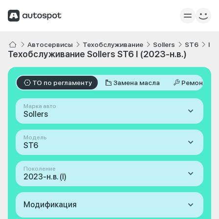
Автосервисы
Техобслуживание
Sollers
ST6
I 2
Техобслуживание Sollers ST6 I (2023-н.в.)
ТО по регламенту
Замена масла
Ремонт
Марка авто
Sollers
Модель
ST6
Поколение
2023-н.в. (I)
Модификация