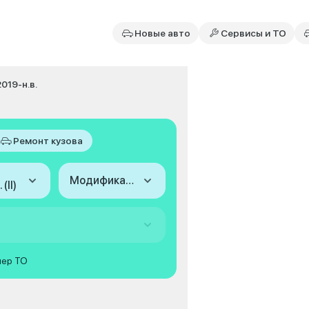
Новые авто
Сервисы и ТО
 2019-н.в.
Ремонт кузова
Модификация
(II)
мер ТО