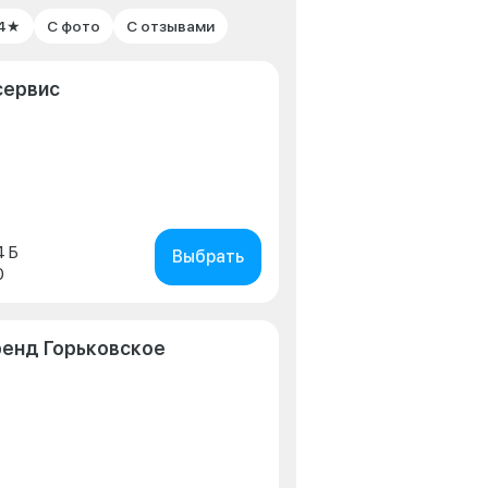
 4★
С фото
С отзывами
сервис
4 Б
Выбрать
0
ренд Горьковское